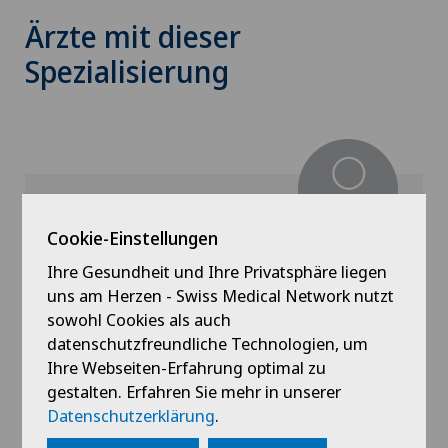
Ärzte mit dieser
Spezialisierung
Cookie-Einstellungen
Hôpital de Moutier
Ihre Gesundheit und Ihre Privatsphäre liegen
Dr. med. Galina Beck-bykova
uns am Herzen - Swiss Medical Network nutzt
Spezialisierung
sowohl Cookies als auch
Psychiatrie und Psychotherapie
datenschutzfreundliche Technologien, um
Ihre Webseiten-Erfahrung optimal zu
gestalten. Erfahren Sie mehr in unserer
Datenschutzerklärung
.