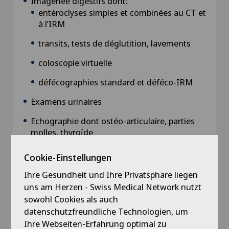
Imageriee digestifs dont:
entéroclyses simples et combinées au CT et
à l’IRM
transits, tests de déglutition, lavements
coloscopie virtuelle
défécographies standard et déféco-IRM
Examens urinaires
Echographie dont ostéo-articulaire, parties
molles, thyroïde
Scanner dont dacryo-CT
Cookie-Einstellungen
IRM
Ihre Gesundheit und Ihre Privatsphäre liegen
uns am Herzen - Swiss Medical Network nutzt
Pédiatrie
sowohl Cookies als auch
datenschutzfreundliche Technologien, um
Ihre Webseiten-Erfahrung optimal zu