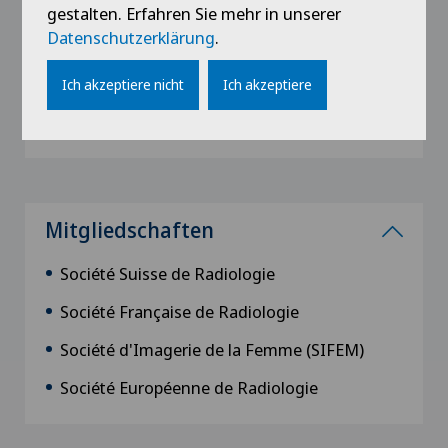
gestalten. Erfahren Sie mehr in unserer
Ausbildung
Datenschutzerklärung
.
1988
Ich akzeptiere nicht
Ich akzeptiere
Diplôme Fédéral de Médecin, Faculté de
Médecine de Lausanne
Mitgliedschaften
Société Suisse de Radiologie
Société Française de Radiologie
Société d'Imagerie de la Femme (SIFEM)
Société Européenne de Radiologie