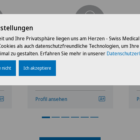
nstellungen
it und Ihre Privatsphäre liegen uns am Herzen - Swiss Medica
Clinique Générale-Beaulieu
C
Cookies als auch datenschutzfreundliche Technologien, um Ihr
Benoit Jenny
D
imal zu gestalten. Erfahren Sie mehr in unserer
Datenschutzer
M
 nicht
Ich akzeptiere
Profil ansehen
P