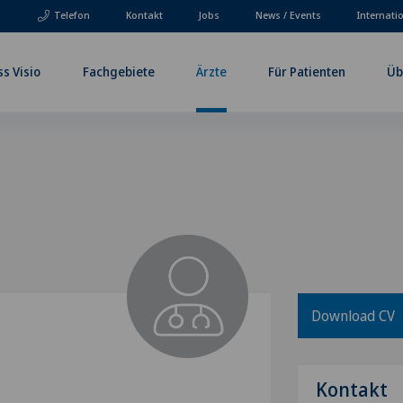
Telefon
Kontakt
Jobs
News / Events
Internati
ss Visio
Fachgebiete
Ärzte
Für Patienten
Üb
Download CV
Kontakt