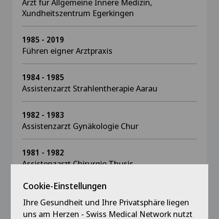
Arzt für Allgemeine Innere Medizin,
Xundheitszentrum Egerkingen
1985 - 2019
Führen eigner Arztpraxis
1984 - 1985
Assistenzarzt Strahlentherapie Aarau
1982 - 1983
Assistenzarzt Gynäkologie Chur
1981 - 1982
Assistenzarzt Chirurgie Thusis
Cookie-Einstellungen
1980 - 1981
Assistenzarzt Chirurgie Riehen
Ihre Gesundheit und Ihre Privatsphäre liegen
uns am Herzen - Swiss Medical Network nutzt