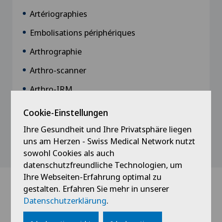
Artériographies
Embolisations périphériques
Arthrographie
Arthro-scanner
Arthro-IRM
Cookie-Einstellungen
Ihre Gesundheit und Ihre Privatsphäre liegen
uns am Herzen - Swiss Medical Network nutzt
sowohl Cookies als auch
datenschutzfreundliche Technologien, um
Ihre Webseiten-Erfahrung optimal zu
gestalten. Erfahren Sie mehr in unserer
Ärzte mit dieser
Datenschutzerklärung
.
Spezialisierung