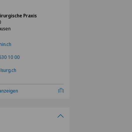
irurgische Praxis
0
ausen
in.ch
630 10 00
lsurg.ch
 anzeigen