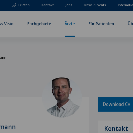
Telefon
Kontakt
Jobs
News / Events
Internati
ss Visio
Fachgebiete
Ärzte
Für Patienten
Üb
mann
Download CV
chmann
Kontakt