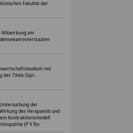
zinischen Fakultät der
ve Mitwirkung am
odenseeanreinerstaaten
swirtschaftsstudium mit
 des Titels Dipl.-
«Untersuchung der
irkung des Verapamils und
nem Kontraktionsmodell
etinopathie (P V R)»