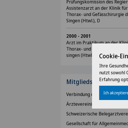
Prüfungskomission des Regier
Assistenzarzt an der Klinik fü
Thorax- und Gefässchirurgie
Singen (Htwl.), D
2000 - 2001
Arzt im Praktikum an der Klini
Thorax- und Gefässchirurgie
singen (Htwl.), D
Cookie-Ei
Ihre Gesundhe
nutzt sowohl 
Erfahrung opt
Mitgliedschaften
Ich akzeptiere
Verbindung der Schweizer Är
Ärztevereinigung Thalwil
Schweizerische Belegarztvere
Gesellschaft für Allgemeinmed