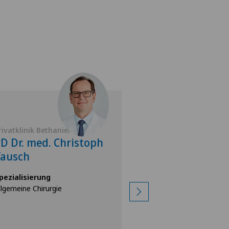
rivatklinik Bethanien
Privatklinik Belair
D Dr. med. Christoph
Dr. med. Fran
Tausch
Joachim Paec
pezialisierung
Spezialisierung
llgemeine Chirurgie
Sportmedizin,
Allgemeine Chirurgie