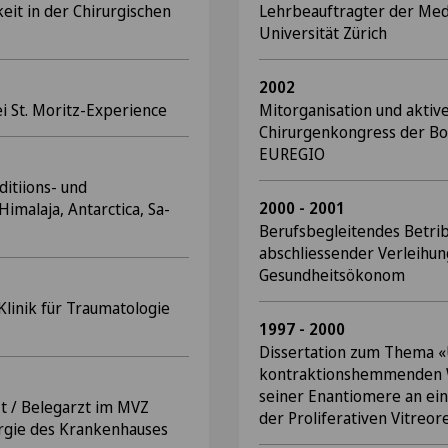
keit in der Chirurgischen
Lehrbeauftragter der Medi
Universität Zürich
2002
i St. Moritz-Experience
Mitorganisation und akti
Chirurgenkongress der B
EUREGIO
ditiions- und
2000 - 2001
imalaja, Antarctica, Sa-
Berufsbegleitendes Betrib
abschliessender Verleihung
Gesundheitsökonom
Klinik für Traumatologie
1997 - 2000
Dissertation zum Thema 
kontraktionshemmenden W
seiner Enantiomere an ei
zt / Belegarzt im MVZ
der Proliferativen Vitreor
rgie des Krankenhauses