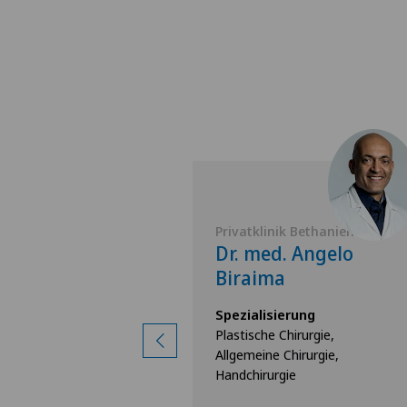
 Bethanien
Privatklinik Bethanien
 Andreas
Dr. med. Angelo
r-Schneider
Biraima
rung
Spezialisierung
irurgie
Plastische Chirurgie,
Allgemeine Chirurgie,
Handchirurgie