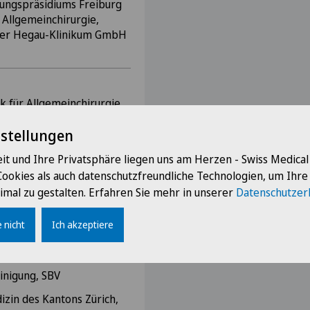
ungspräsidiums Freiburg
r Allgemeinchirurgie,
 der Hegau-Klinikum GmbH
k für Allgemeinchirurgie,
 der Hegau-Klinikum GmbH
nstellungen
it und Ihre Privatsphäre liegen uns am Herzen - Swiss Medica
Cookies als auch datenschutzfreundliche Technologien, um Ihr
imal zu gestalten. Erfahren Sie mehr in unserer
Datenschutzer
 nicht
Ich akzeptiere
ztinnen und Ärzte, FMH
inigung, SBV
izin des Kantons Zürich,