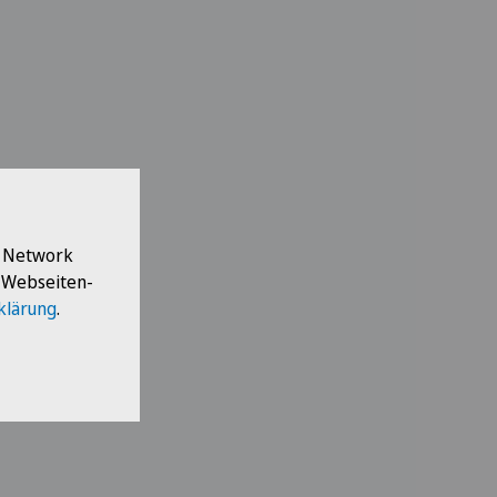
l Network
e Webseiten-
klärung
.