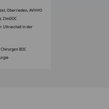
rzel, Oberrieden, AVHHO
r, ZimDOC
r Ultraschall in der
 Chirurgen BDC
urgie