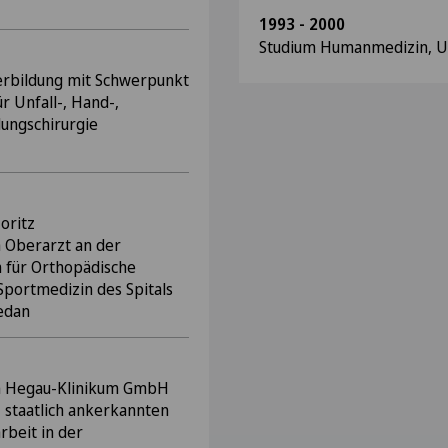
1993 - 2000
Studium Humanmedizin, Un
terbildung mit Schwerpunkt
ür Unfall-, Hand-,
lungschirurgie
oritz
 Oberarzt an der
m für Orthopädische
Sportmedizin des Spitals
edan
em Hegau-Klinikum GmbH
, staatlich ankerkannten
rbeit in der