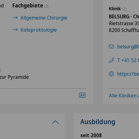
Fachgebiete
ed
(2)
Klinik
(2)
BELSURG · Ch
Allgemeine Chirurgie
Rietstrasse 3
Koloproktologie
8200 Schaffh
belsurg@h
T +41 52 
)
https://be
zur Pyramide
Alle Kliniken
Ausbildung
seit 2008