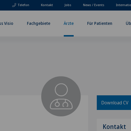
Telefon
Kontakt
Jobs
News / Events
Internati
ss Visio
Fachgebiete
Ärzte
Für Patienten
Üb
Download CV
Kontakt