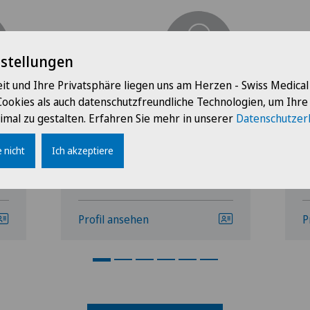
nstellungen
it und Ihre Privatsphäre liegen uns am Herzen - Swiss Medica
Clinique Générale-Beaulieu
C
Cookies als auch datenschutzfreundliche Technologien, um Ihr
Dao Duc My
C
imal zu gestalten. Erfahren Sie mehr in unserer
Datenschutzer
 nicht
Ich akzeptiere
Profil ansehen
P