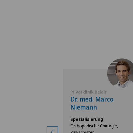
 Lindberg
Privatklinik Belair
 Marc-André
Dr. med. Marco
Niemann
rung
Spezialisierung
unggelenkchirurgie,
Orthopädische Chirurgie,
e Chirurgie
Kalkschulter,