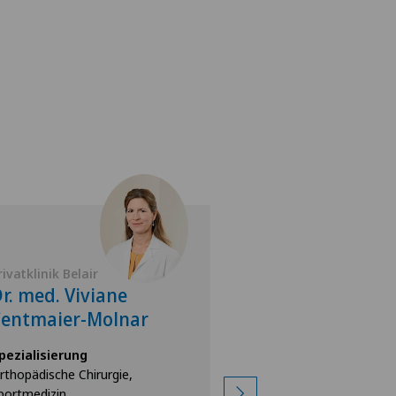
rivatklinik Belair
Privatklinik Lindbe
r. med. Viviane
PD Dr. med. F
Centmaier-Molnar
Hess
pezialisierung
Spezialisierung
rthopädische Chirurgie,
Orthopädische Chirur
portmedizin,
Schulterchirurgie,