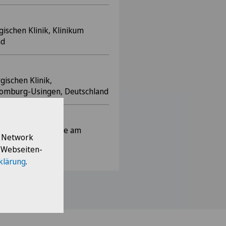
gischen Klinik, Klinikum
nd
gischen Klinik,
Homburg-Usingen, Deutschland
k für Neurochirurgie am
l Network
tenburg (Wümme),
e Webseiten-
klärung
.