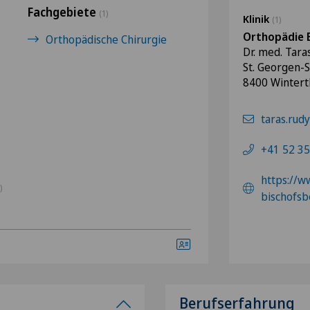
Fachgebiete
(1)
Klinik
(1)
Orthopädie 
Orthopädische Chirurgie
Dr. med. Tara
St. Georgen-S
8400 Wintert
taras.rud
+41 52 35
https://w
)
bischofsb
Berufserfahrung