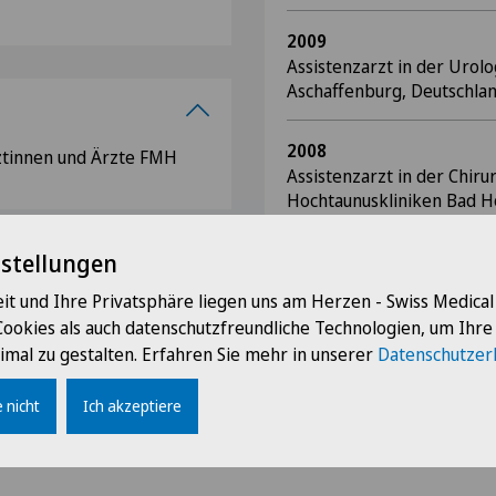
2009
Assistenzarzt in der Urolo
Aschaffenburg, Deutschla
2008
ztinnen und Ärzte FMH
Assistenzarzt in der Chirur
Hochtaunuskliniken Bad 
nstellungen
2007
Assistenzarzt in der Klini
it und Ihre Privatsphäre liegen uns am Herzen - Swiss Medica
Diakoniekrankenhaus, Ro
Cookies als auch datenschutzfreundliche Technologien, um Ihr
Deutschland
imal zu gestalten. Erfahren Sie mehr in unserer
Datenschutzer
 nicht
Ich akzeptiere