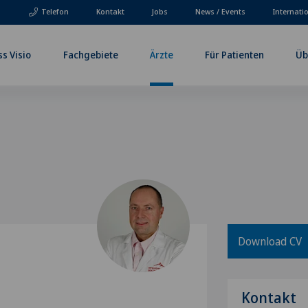
Telefon
Kontakt
Jobs
News / Events
Internati
ss Visio
Fachgebiete
Ärzte
Für Patienten
Üb
Download CV
Kontakt