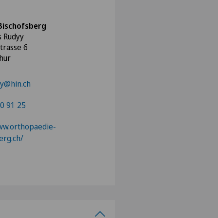
Bischofsberg
s Rudyy
trasse 6
hur
yy@hin.ch
0 91 25
ww.orthopaedie-
erg.ch/