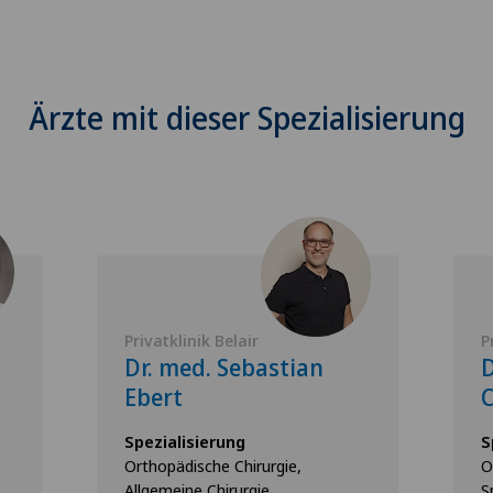
Ärzte mit dieser Spezialisierung
Privatklinik Belair
P
Dr. med. Sebastian
D
Ebert
Spezialisierung
S
Orthopädische Chirurgie,
O
Allgemeine Chirurgie,
S