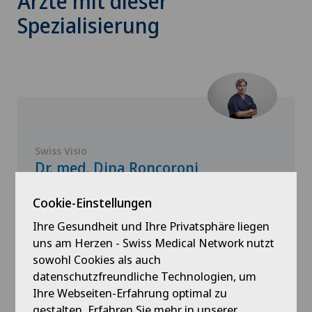
Ärzte mit dieser
Spezialisierung
Swiss Visio
Dr. med. Dina Roncoroni
Spezialisierung
Cookie-Einstellungen
Ophthalmologie (Augenheilkunde)
Ihre Gesundheit und Ihre Privatsphäre liegen
uns am Herzen - Swiss Medical Network nutzt
sowohl Cookies als auch
datenschutzfreundliche Technologien, um
Ihre Webseiten-Erfahrung optimal zu
gestalten. Erfahren Sie mehr in unserer