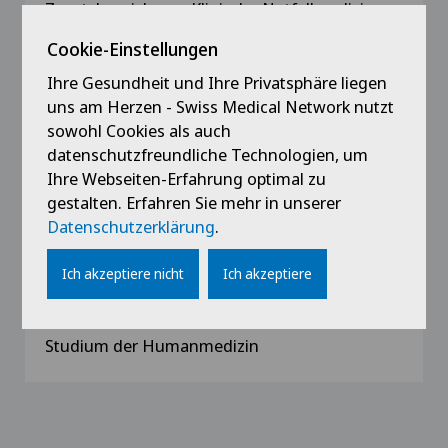
Zusatzbezeichung: Klinische Notfallmedizin
Cookie-Einstellungen
seit 2020
Ihre Gesundheit und Ihre Privatsphäre liegen
Facharzttitel: Allgemeine Innere Medizin
uns am Herzen - Swiss Medical Network nutzt
sowohl Cookies als auch
2008 - 2012
datenschutzfreundliche Technologien, um
Medizinische Fakultät Carl Gustav Carus
Ihre Webseiten-Erfahrung optimal zu
Dresden
gestalten. Erfahren Sie mehr in unserer
Studium der Humanmedizin
Datenschutzerklärung
.
Ich akzeptiere nicht
Ich akzeptiere
2006 - 2008
Philipps-Universität Marburg
Studium der Humanmedizin