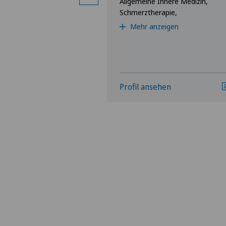
Allgemeine Innere Medizin,
Schmerztherapie,
Mehr anzeigen
hen
Profil ansehen