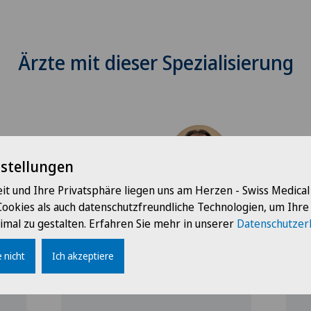
Ärzte mit dieser Spezialisierung
nstellungen
it und Ihre Privatsphäre liegen uns am Herzen - Swiss Medica
Schmerzklinik Basel
S
Cookies als auch datenschutzfreundliche Technologien, um Ihr
FA Gerald Stapfer
D
imal zu gestalten. Erfahren Sie mehr in unserer
Datenschutzer
Spezialisierung
S
 nicht
Ich akzeptiere
Rheumatologie,
A
Allgemeine Innere Medizin