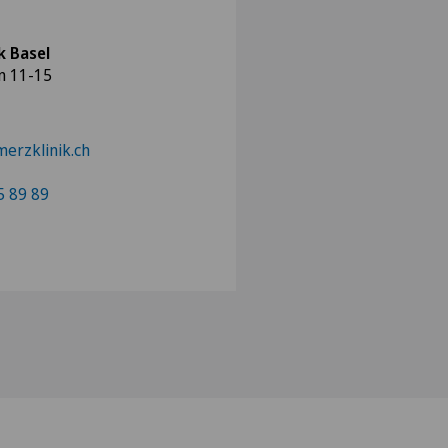
k Basel
n 11-15
erzklinik.ch
5 89 89