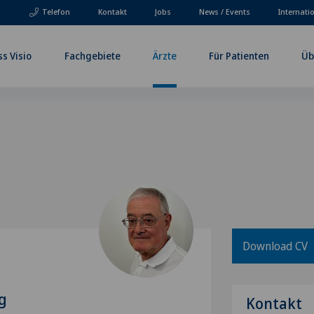
Telefon
Kontakt
Jobs
News / Events
Internati
ss Visio
Fachgebiete
Ärzte
Für Patienten
Üb
Download CV
g
Kontakt