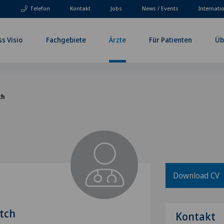
Telefon
Kontakt
Jobs
News / Events
Internati
ss Visio
Fachgebiete
Ärzte
Für Patienten
Üb
ch
Download CV
atch
Kontakt