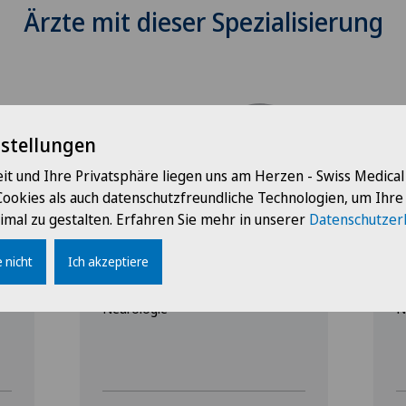
Ärzte mit dieser Spezialisierung
nstellungen
it und Ihre Privatsphäre liegen uns am Herzen - Swiss Medica
Cookies als auch datenschutzfreundliche Technologien, um Ihr
Clinique Générale-Beaulieu
C
imal zu gestalten. Erfahren Sie mehr in unserer
Datenschutzer
Dr. med. Constanze
D
Kämpfer
 nicht
Ich akzeptiere
Spezialisierung
S
Neurologie
N