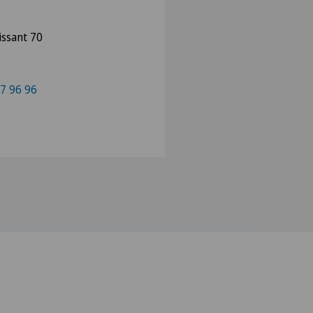
issant 70
7 96 96