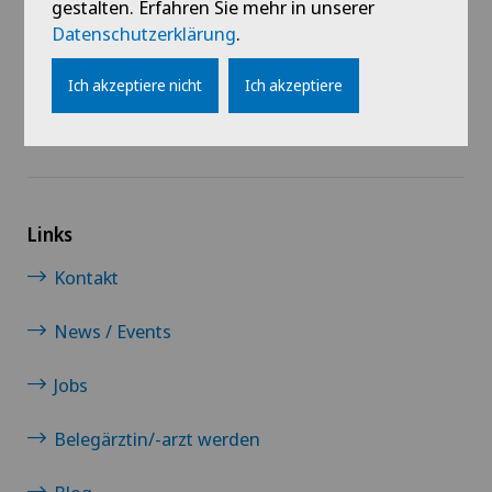
gestalten. Erfahren Sie mehr in unserer
@Immer das Neueste erfahren
Datenschutzerklärung
.
Ich akzeptiere nicht
Ich akzeptiere
Links
Kontakt
News / Events
Jobs
Belegärztin/-arzt werden