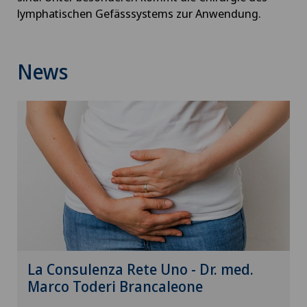
lymphatischen Gefässsystems zur Anwendung.
Bandscheibenprothese | Künstliche
Bandscheibe
News
Bandscheibenvorfall
Bandscheibenvorfall Brustwirbelsäule
Bandscheibenvorfall Halswirbelsäule –
Zervikale Diskushernie
Bandscheibenvorfall Lendenwirbelsäule (LWS)
Beckenbindung / Rebozo
La Consulenza Rete Uno - Dr. med.
Brustkrebs
Marco Toderi Brancaleone