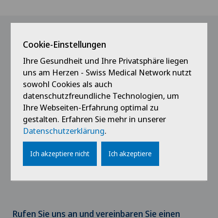
Wir finden einen Spezialisten
Cookie-Einstellungen
für Sie
Ihre Gesundheit und Ihre Privatsphäre liegen
uns am Herzen - Swiss Medical Network nutzt
sowohl Cookies als auch
datenschutzfreundliche Technologien, um
Gefässchirurgie
Ihre Webseiten-Erfahrung optimal zu
gestalten. Erfahren Sie mehr in unserer
Wählen Sie ein Fachgebiet
Datenschutzerklärung
.
Wählen Sie eine Klinik
Achillessehnenriss
Ich akzeptiere nicht
Ich akzeptiere
Wählen Sie eine Klinik
Wählen Sie einen Kanton
Adipositas und Übergewicht
Clinica Ars Medica
Wählen Sie einen Kanton
Akromioklavikuläre Dislokation
Rufen Sie uns an und vereinbaren Sie einen
Clinica Sant'Anna