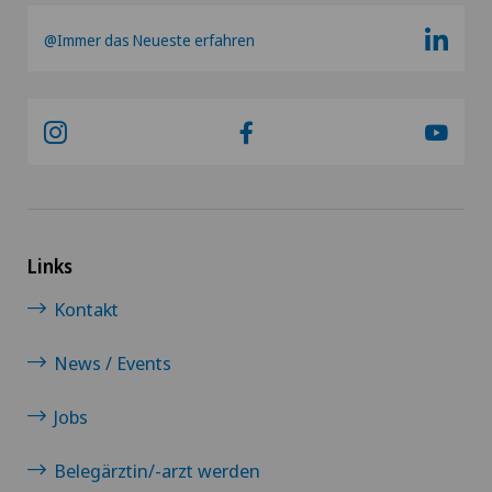
@Immer das Neueste erfahren
Diabetologie
DIAfit – Diabetes and Exercise Program
Dickdarmchirurgie
Dünndarmchirurgie
Links
Einzelcoaching / Typberatung
Kontakt
Ejakulationsstörungen
News / Events
Ellbogenchirurgie
Jobs
Belegärztin/-arzt werden
Endokrinologie