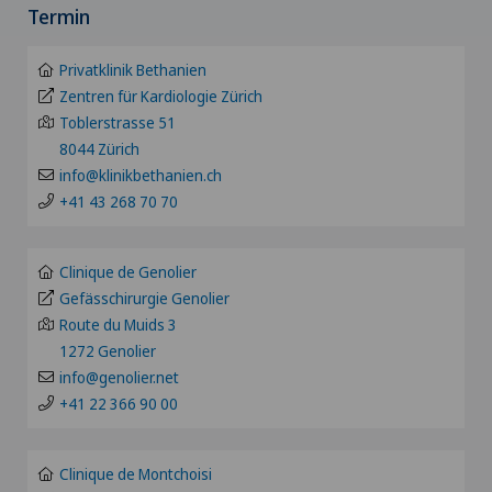
ZH
Termin
Akromioplastik
Clinique de Valère
BE
Privatklinik Bethanien
Akupunktur
Zentren für Kardiologie Zürich
Clinique Générale Ste-Anne
Toblerstrasse 51
LU
Akutgeriatrie
8044 Zürich
Hôpital de Moutier
info@klinikbethanien.ch
AG
+41 43 268 70 70
Allergologie und Immunologie
Hôpital de Saint-Imier
SG
Allgemeine Chirurgie
Clinique de Genolier
Internationale Patienten
Gefässchirurgie Genolier
SH
Route du Muids 3
Allgemeine Innere Medizin
Privatklinik Belair
1272 Genolier
BS
info@genolier.net
Alter G
Privatklinik Bethanien
+41 22 366 90 00
SO
Alterspsychiatrie
Privatklinik Lindberg
Clinique de Montchoisi
FR