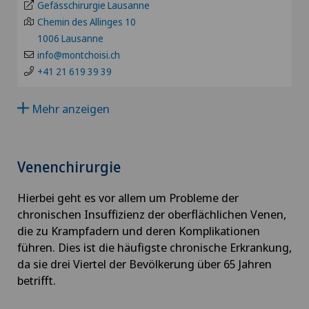
Gefässchirurgie Lausanne
Alterssichtigkeit (Presbyopie)
Privatklinik Obach
Chemin des Allinges 10
GE
1006 Lausanne
Anästhesiologie
info@montchoisi.ch
Privatklinik Siloah
TI
+41 21 619 39 39
Andrologie
Privatklinik Villa im Park
GR
Mehr anzeigen
Angepasste körperliche Aktivität
Rosenklinik Rapperswil
VS
Angiographie
Venenchirurgie
Schmerzklinik Basel
JU
Angiologie
Hierbei geht es vor allem um Probleme der
Spital Zofingen
chronischen Insuffizienz der oberflächlichen Venen,
VD
die zu Krampfadern und deren Komplikationen
Aortenchirurgie
führen. Dies ist die häufigste chronische Erkrankung,
NE
da sie drei Viertel der Bevölkerung über 65 Jahren
Arthrose
betrifft.
Ästhetische Medizin