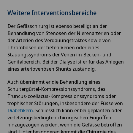
Weitere Interventionsbereiche
Ästhetische und korrigierende Dermatologie
Der Gefässchirurg ist ebenso beteiligt an der
Augenchirurgie
Behandlung von Stenosen der Nierenarterien oder
der Arterien des Verdauungstraktes sowie von
Augenentzündungen
Thrombosen der tiefen Venen oder eines
Stauungssyndroms der Venen im Becken- und
Genitalbereich. Bei der Dialyse ist er für das Anlegen
Augenlaser-Methoden
eines arteriovenösen Shunts zuständig.
Augensprechstunden
Auch übernimmt er die Behandlung eines
Schultergürtel-Kompressionssyndroms, des
Ayurvedische Massage
Truncus-coeliacus-Kompressionssyndroms oder
trophischer Störungen, insbesondere der Füsse von
Diabetikern
. Schliesslich kann er bei geplanten oder
Babymoon im Swiss Medical Network
verletzungsbedingten chirurgischen Eingriffen
hinzugezogen werden, wenn die Gefässe betroffen
Bänderriss / Bandverletzung
sind. Unter besonderen kommt die Chirurgie des