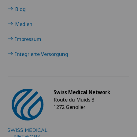
Blog
Endometriose
Medien
Entzündungen der Schilddrüse (Hashimoto)
Impressum
Erektile Dysfunktion
Integrierte Versorgung
Ergotherapie
Ericksonsche Hypnose
Swiss Medical Network
Erkrankungen der Nebenschilddrüse
Route du Muids 3
1272 Genolier
Ernährungsberatung
Erwachsenenpsychiatrie