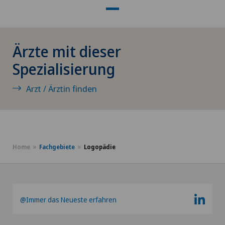
Dermatologie und Venerologie
Ärzte mit dieser
Diabetologie
Spezialisierung
DIAfit – Diabetes and Exercise Program
Arzt / Ärztin finden
Dickdarmchirurgie
Dünndarmchirurgie
Home
Fachgebiete
Logopädie
Einzelcoaching / Typberatung
Ejakulationsstörungen
@Immer das Neueste erfahren
Ellbogenchirurgie