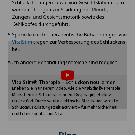
Schluckstörungen sowie von Gesichtslähmungen
werden Übungen zur Stärkung der Mund-,
Bänderriss / Bandverletzung
Zungen- und Gesichtsmotorik sowie des
Kehlkopfes durchgeführt.
Bandscheibenprothese | Künstliche
Bandscheibe
Spezielle elektrotherapeutische Behandlungen wie
VitalStim
tragen zur Verbesserung des Schluckens
bei.
Bandscheibenvorfall
Um Ihnen diesen Inhalt anzeigen zu können,
Auch andere Behandlungsbereiche sind möglich.
müssen Sie der Verwendung von Cookies
Bandscheibenvorfall Brustwirbelsäule
zustimmen.
VitalStim®-Therapie – Schlucken neu lernen
Bitte aktivieren Sie die entsprechende Option in
Bandscheibenvorfall Halswirbelsäule –
den Cookie-Einstellungen.
Erleben Sie in unserem Video, wie die VitalStim®-Therapie
Zervikale Diskushernie
Menschen mit Schluckstörungen (Dysphagie) effektiv
Cookie-Einstellungen
unterstützt. Durch sanfte elektrische Stimulation wird die
Bandscheibenvorfall Lendenwirbelsäule (LWS)
Schluckmuskulatur gezielt aktiviert – für mehr Sicherheit
und Lebensqualität im Alltag.
Beckenbindung / Rebozo