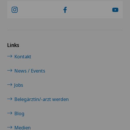
Endokrinologie
Endometriose
Entzündungen der Schilddrüse (Hashimoto)
Links
Kontakt
Erektile Dysfunktion
News / Events
Ergotherapie
Jobs
Ericksonsche Hypnose
Belegärztin/-arzt werden
Erkrankungen der Nebenschilddrüse
Blog
Ernährungsberatung
Medien