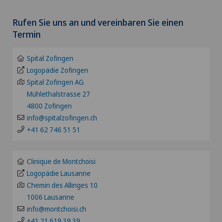
Wählen Sie einen Kanton
Akromioklavikuläre Dislokation
Rufen Sie uns an und vereinbaren Sie einen
Clinica Sant'Anna
ZH
Termin
Akromioplastik
Clinique de Valère
BE
Spital Zofingen
Akupunktur
Logopädie Zofingen
Clinique Générale Ste-Anne
Spital Zofingen AG
LU
Akutgeriatrie
Mühlethalstrasse 27
Hôpital de Moutier
4800 Zofingen
AG
info@spitalzofingen.ch
Allergologie und Immunologie
Hôpital de Saint-Imier
+41 62 746 51 51
SG
Allgemeine Chirurgie
Internationale Patienten
Clinique de Montchoisi
SH
Logopädie Lausanne
Allgemeine Innere Medizin
Privatklinik Belair
Chemin des Allinges 10
BS
1006 Lausanne
Alter G
Privatklinik Bethanien
info@montchoisi.ch
SO
+41 21 619 39 39