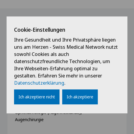
Unsere Referenten
Cookie-Einstellungen
Ihre Gesundheit und Ihre Privatsphäre liegen
uns am Herzen - Swiss Medical Network nutzt
sowohl Cookies als auch
datenschutzfreundliche Technologien, um
Ihre Webseiten-Erfahrung optimal zu
gestalten. Erfahren Sie mehr in unserer
Datenschutzerklärung
.
Swiss Visio
Med. pract. Victoire Hurand
Ich akzeptiere nicht
Ich akzeptiere
Spezialisierung
Ophthalmologie (Augenheilkunde),
Augenchirurgie