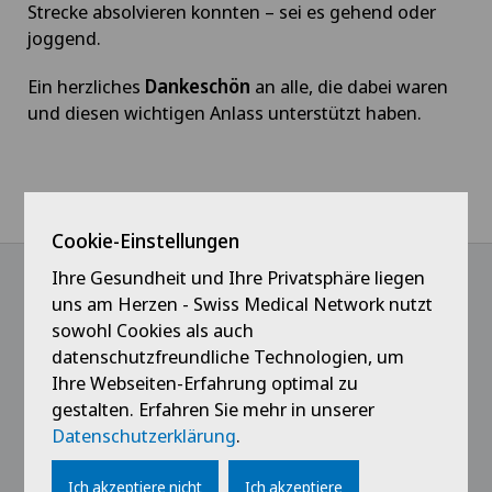
Strecke absolvieren konnten – sei es gehend oder
joggend.
Ein herzliches
Dankeschön
an alle, die dabei waren
und diesen wichtigen Anlass unterstützt haben.
Home
News / Events
17. PINK RIBBON CHARITY WALK
Cookie-Einstellungen
Ihre Gesundheit und Ihre Privatsphäre liegen
uns am Herzen - Swiss Medical Network nutzt
@Immer das Neueste erfahren
sowohl Cookies als auch
datenschutzfreundliche Technologien, um
Ihre Webseiten-Erfahrung optimal zu
gestalten. Erfahren Sie mehr in unserer
Datenschutzerklärung
.
Ich akzeptiere nicht
Ich akzeptiere