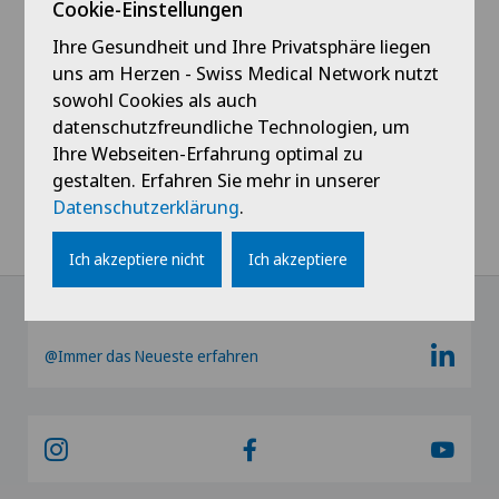
Cookie-Einstellungen
Zentrum zu werden, erläutert.
Ihre Gesundheit und Ihre Privatsphäre liegen
Um den vollständigen Artikel zu lesen, klicken Sie
uns am Herzen - Swiss Medical Network nutzt
hier
.
sowohl Cookies als auch
datenschutzfreundliche Technologien, um
Ihre Webseiten-Erfahrung optimal zu
gestalten. Erfahren Sie mehr in unserer
Home
News / Events
Datenschutzerklärung
.
LiberaTV – Centromedico Bellinzona Castello: eine schlankere,
bürgernahe und nachhaltige Chirurgie
Ich akzeptiere nicht
Ich akzeptiere
@Immer das Neueste erfahren