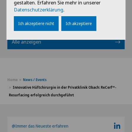
gestalten. Erfahren Sie mehr in unserer
Datenschutzerklärung
.
Profil ansehen
Ich akzeptiere nicht
Ich akzeptiere
Alle anzeigen
Home
News / Events
Innovative Hüftchirurgie in der Privatklinik Obach: ReCerf™-
Resurfacing erfolgreich durchgeführt
@Immer das Neueste erfahren