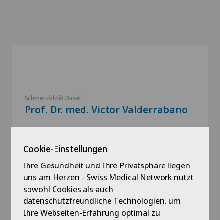
Schmerzklinik Basel
Prof. Dr. med. Victor Valderrabano
Spezialisierung
Orthopädische Chirurgie,
Cookie-Einstellungen
Fuss- und Sprunggelenkchirurgie,
Ihre Gesundheit und Ihre Privatsphäre liegen
Kniechirurgie,
uns am Herzen - Swiss Medical Network nutzt
Mehr anzeigen
sowohl Cookies als auch
datenschutzfreundliche Technologien, um
Ihre Webseiten-Erfahrung optimal zu