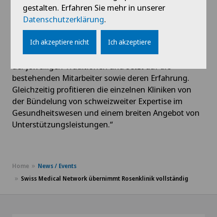
gestalten. Erfahren Sie mehr in unserer
eingehen zu können. Antoine Hubert sieht im SMN-
Datenschutzerklärung
.
Netzwerk einen grossen Vorteil: „Unsere
föderalistische Unternehmenskultur, die stark auf
Ich akzeptiere nicht
Ich akzeptiere
der Förderung der lokalen Identität jeder Klinik in
unserem Netzwerk basiert, sichert die Fortführung
der jeweiligen Traditionen und setzt auf die
bestehenden Mitarbeiter sowie deren Erfahrung.
Gleichzeitig profitieren die einzelnen Kliniken von
der Bündelung von schweizweiter Expertise im
Gesundheitswesen und einem breiten Angebot von
Unterstützungsleistungen.“
Home
News / Events
Swiss Medical Network übernimmt Rosenklinik vollständig