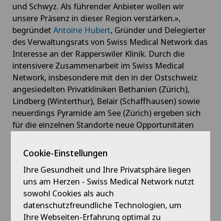
und Schwyz. Als führender Anbieter wollen wir
unsere Präsenz in dieser Region verstärken.»,
begründet
Antoine Hubert
, Gründer und Delegierter
des Verwaltungsrats von Swiss Medical Network das
Interesse an der Rapperswiler Klinik. Durch die
intensivere Zusammenarbeit im Swiss Medical
Network, insbesondere mit den in der Ostschweiz
angesiedelten Privatkliniken Bethanien (Zürich),
Lindberg (Winterthur), Belair (Schaffhausen) sowie
neuerdings Pyramide am See (Zürich) ergeben sich
für die einzelnen Standorte neue Opportunitäten
und interessante Perspektiven. Sie können von
Synergien profitieren, ihre Aktivitäten in der Region
Cookie-Einstellungen
verstärken und ihr Angebot ausbauen.
Ihre Gesundheit und Ihre Privatsphäre liegen
uns am Herzen - Swiss Medical Network nutzt
Swiss Medical Network verfolgt einen dezentralen
sowohl Cookies als auch
Ansatz und lässt den einzelnen Kliniken grosse
datenschutzfreundliche Technologien, um
operative Autonomie, um optimal auf lokale
Ihre Webseiten-Erfahrung optimal zu
Begebenheiten und die vor Ort tätigen Ärzten