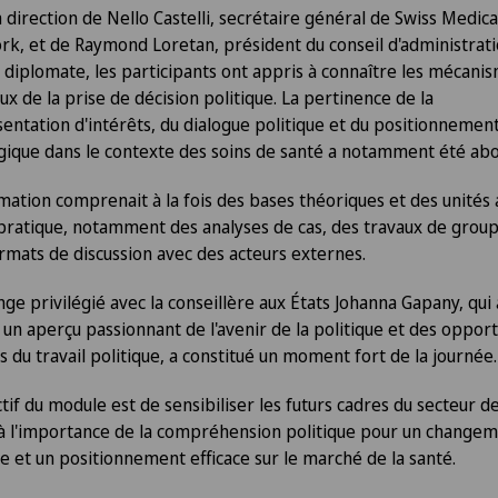
a direction de Nello Castelli, secrétaire général de Swiss Medica
k, et de Raymond Loretan, président du conseil d'administrati
 diplomate, les participants ont appris à connaître les mécani
ux de la prise de décision politique. La pertinence de la
entation d'intérêts, du dialogue politique et du positionnemen
gique dans le contexte des soins de santé a notamment été ab
mation comprenait à la fois des bases théoriques et des unités
 pratique, notamment des analyses de cas, des travaux de group
rmats de discussion avec des acteurs externes.
nge privilégié avec la conseillère aux États Johanna Gapany, qui 
un aperçu passionnant de l'avenir de la politique et des oppor
is du travail politique, a constitué un moment fort de la journée.
ctif du module est de sensibiliser les futurs cadres du secteur de
à l'importance de la compréhension politique pour un change
e et un positionnement efficace sur le marché de la santé.