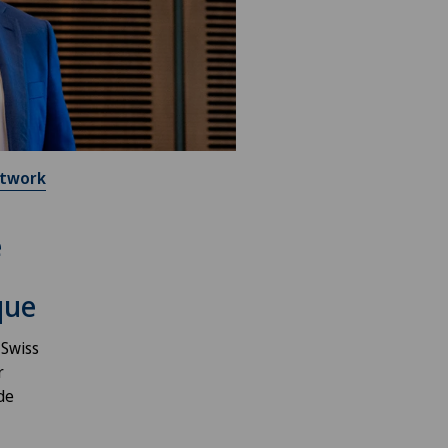
etwork
e
ique
 Swiss
r
de