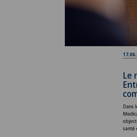
17.06
Le 
Ent
com
Dans l
Medica
object
santé 