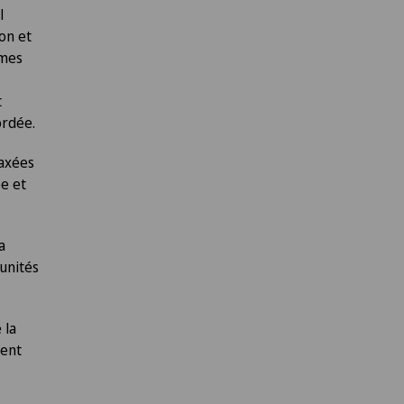
l
on et
smes
t
ordée.
 axées
e et
a
tunités
 la
ment