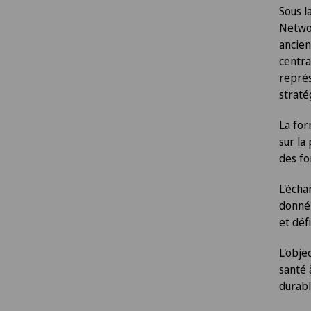
Sous l
Networ
ancien
centra
représ
straté
La for
sur la
des fo
L'écha
donné 
et déf
L'obje
santé 
durabl