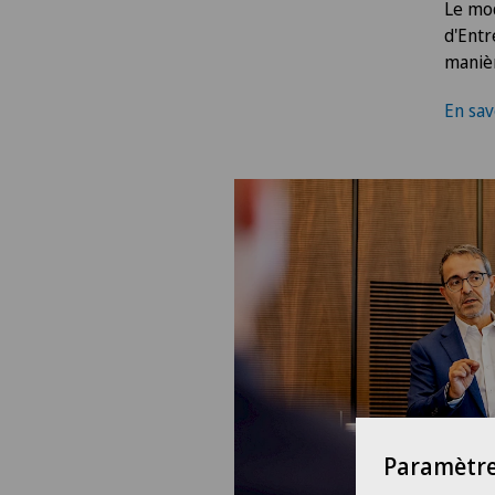
Le mod
d'Entr
manièr
En sav
Paramètre