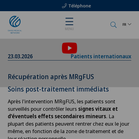
Téléphone
FR
MENU
Pour pouvoir afficher ce contenu, vous devez
accepter l’utilisation de cookies.
Veuillez activer l’option correspondante dans les
23.03.2026
Patients internationaux
paramètres des cookies.
Paramètres des cookies
Récupération après MRgFUS
Soins post-traitement immédiats
Après l'intervention MRgFUS, les patients sont
surveillés pour contrôler leurs
signes vitaux et
d'éventuels effets secondaires mineurs
. La
plupart des patients peuvent rentrer chez eux le jour
même, en fonction de la zone de traitement et de
leur réaction personnelle.