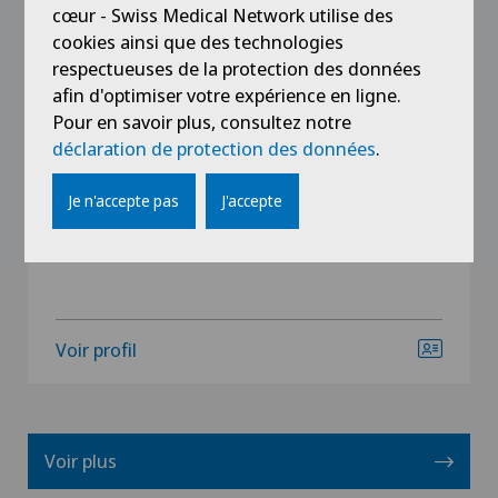
cœur - Swiss Medical Network utilise des
Ärztezentrum Ostermundigen
cookies ainsi que des technologies
PD Dr méd Marc Gallay
respectueuses de la protection des données
afin d'optimiser votre expérience en ligne.
Spécialisation
Pour en savoir plus, consultez notre
Neurochirurgie,
déclaration de protection des données
.
Functional Neurosurgery,
MRgFUS / HIFU (Parkinson, Essential Tremor,
Je n'accepte pas
J'accepte
Neuropathic Pain,
Voir profil
Voir plus