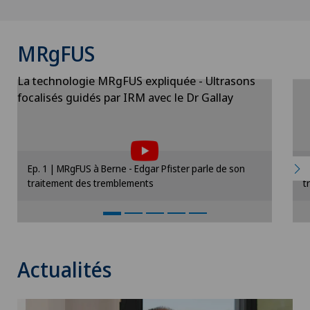
MRgFUS
La technologie MRgFUS expliquée - Ultrasons
focalisés guidés par IRM avec le Dr Gallay
Pour pouvoir afficher ce contenu, vous
devez accepter l’utilisation de cookies.
Veuillez activer l’option correspondante dans
V
Ep. 1 | MRgFUS à Berne - Edgar Pfister parle de son
E
les paramètres des cookies.
traitement des tremblements
t
Paramètres des cookies
Actualités