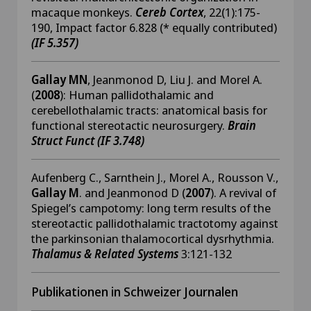
macaque monkeys.
Cereb Cortex
, 22(1):175-
190, Impact factor 6.828 (* equally contributed)
(IF 5.357)
Gallay MN
, Jeanmonod D, Liu J. and Morel A.
(
2008
): Human pallidothalamic and
cerebellothalamic tracts: anatomical basis for
functional stereotactic neurosurgery.
Brain
Struct Funct
(IF 3.748)
Aufenberg C., Sarnthein J., Morel A., Rousson V.,
Gallay M
. and Jeanmonod D (
2007
). A revival of
Spiegel’s campotomy: long term results of the
stereotactic pallidothalamic tractotomy against
the parkinsonian thalamocortical dysrhythmia.
Thalamus & Related Systems
3:121-132
Publikationen in Schweizer Journalen