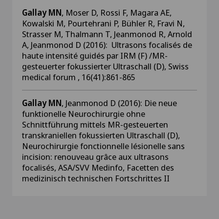
Gallay MN
, Moser D, Rossi F, Magara AE,
Kowalski M, Pourtehrani P, Bühler R, Fravi N,
Strasser M, Thalmann T, Jeanmonod R, Arnold
A, Jeanmonod D (2016): Ultrasons focalisés de
haute intensité guidés par IRM (F) /MR-
gesteuerter fokussierter Ultraschall (D), Swiss
medical forum , 16(41):861-865
Gallay MN
, Jeanmonod D (2016): Die neue
funktionelle Neurochirurgie ohne
Schnittführung mittels MR-gesteuerten
transkraniellen fokussierten Ultraschall (D),
Neurochirurgie fonctionnelle lésionelle sans
incision: renouveau grâce aux ultrasons
focalisés, ASA/SVV Medinfo, Facetten des
medizinisch technischen Fortschrittes II