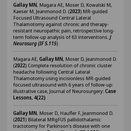
Gallay MN
, Magara AE, Moser D, Kowalski M,
Kaeser M, Jeanmonod D. (
2023
) MR-guided
Focused Ultrasound Central Lateral
Thalamotomy against chronic and therapy-
resistant neuropathic pain, retrospective long-
term follow-up analysis of 63 interventions.
J
Neurosurg (IF 5.115
)
Magara AE,
Gallay MN
, Moser D, Jeanmonod D.
(
2022
) Complete resolution of chronic cluster
headache following Central Lateral
Thalamotomy using incisionless MR-guided
focused ultrasound with 6 years of follow-up:
illustrative case, Journal of Neurosurgery:
Case
Lessons, 4(22)
Gallay MN
, Moser D, Haufler F, Jeanmonod D.
(
2021
) Bilateral MRgFUS pallidothalamic
tractotomy for Parkinson’s disease with one