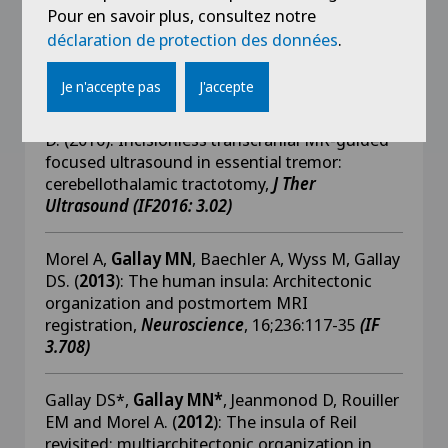
Pour en savoir plus, consultez notre
253 targets in 180 treatments.
J Neurosurg.
(IF
déclaration de protection des données
.
5.115)
Je n'accepte pas
J'accepte
Gallay MN
, Moser D, Rossi F, Pourtehrani P,
Magara AE, Kowalski M, Arnold A, Jeanmonod
D. (2016): Incisionless transcranial MR-guided
focused ultrasound in essential tremor:
cerebellothalamic tractotomy,
J Ther
Ultrasound
(IF2016: 3.02)
Morel A,
Gallay MN
, Baechler A, Wyss M, Gallay
DS. (
2013
): The human insula: Architectonic
organization and postmortem MRI
registration,
Neuroscience
, 16;236:117-35
(IF
3.708)
Gallay DS*,
Gallay MN*
, Jeanmonod D, Rouiller
EM and Morel A. (
2012
): The insula of Reil
revisited: multiarchitectonic organization in