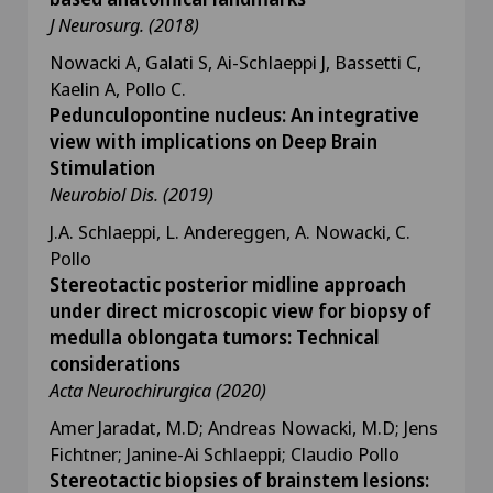
J Neurosurg.
(2018)
Nowacki A, Galati S, Ai-Schlaeppi J, Bassetti C,
Kaelin A, Pollo C.
Pedunculopontine nucleus: An integrative
view with implications on Deep Brain
Stimulation
Neurobiol Dis. (2019)
J.A. Schlaeppi, L. Andereggen, A. Nowacki, C.
Pollo
Stereotactic posterior midline approach
under direct microscopic view for biopsy of
medulla oblongata tumors: Technical
considerations
Acta Neurochirurgica (2020)
Amer Jaradat, M.D; Andreas Nowacki, M.D; Jens
Fichtner; Janine-Ai Schlaeppi; Claudio Pollo
Stereotactic biopsies of brainstem lesions: