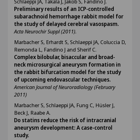
Schlaeppi JA, Takala J, Jakob S, Fandino J.
Preliminary results of an ICP-controlled
subarachnoid hemorrhage rabbit model for
the study of delayed cerebral vasospasm.
Acta Neurochir Suppl (2011).
Marbacher S, Erhardt S, Schlaeppi JA, Coluccia D,
Remonda L, Fandino J and Sherif C.
Complex bilobular, bisaccular and broad-
neck microsurgical aneurysm formation in
the rabbit bifurcation model for the study
of upcoming endovascular techniques.
American Journal of Neuroradiology (February
2011)
Marbacher S, Schlaeppi JA, Fung C, Hüsler J,
Beck J, Raabe A.
Do statins reduce the risk of intracranial
aneurysm development: A case-control
study.