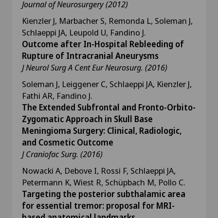
Journal of Neurosurgery (2012)
Kienzler J, Marbacher S, Remonda L, Soleman J,
Schlaeppi JA, Leupold U, Fandino J.
Outcome after In-Hospital Rebleeding of
Rupture of Intracranial Aneurysms
J Neurol Surg A Cent Eur Neurosurg.
(2016)
Soleman J, Leiggener C, Schlaeppi JA, Kienzler J,
Fathi AR, Fandino J.
The Extended Subfrontal and Fronto-Orbito-
Zygomatic Approach in Skull Base
Meningioma Surgery: Clinical, Radiologic,
and Cosmetic Outcome
J Craniofac Surg.
(2016)
Nowacki A, Debove I, Rossi F, Schlaeppi JA,
Petermann K, Wiest R, Schüpbach M, Pollo C.
Targeting the posterior subthalamic area
for essential tremor: proposal for MRI-
based anatomical landmarks