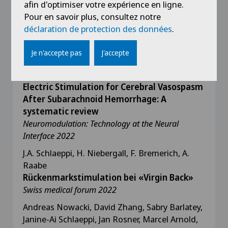
afin d'optimiser votre expérience en ligne.
Programming Software Can Predict
Pour en savoir plus, consultez notre
Effective Stimulation Parameters
déclaration de protection des données
.
Neuromodulation: Technology at the Neural
Interface (2022
Je n'accepte pas
J'accepte
J.A. Schlaeppi, L.D. Affentranger, D. Bervini, W.
Z’Graggen, C. Pollo
Electric Stimulation for Cerebral Vasospasm
After Subarachnoid Hemorrhage: A
systematic review
Neuromodulation: Technology at the Neural
Interface 2022
J.A. Schlaeppi, H. Niebergall, F. Bremerich, A.
Raabe
Rückenmarkstimulation bei «Virgin Back»
Swiss medical forum 2022
Andreas Nowacki, David Zhang, Sabry Barlatey,
Janine-Ai Schlaeppi, Jan Rosner, Marcel Arnold,