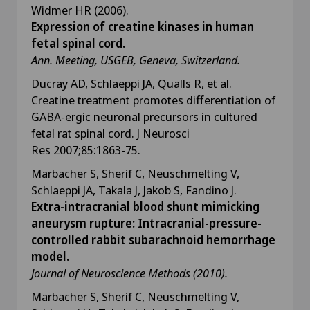
Widmer HR (2006).
Expression of creatine kinases in human
fetal spinal cord.
Ann. Meeting, USGEB, Geneva, Switzerland.
Ducray AD, Schlaeppi JA, Qualls R, et al.
Creatine treatment promotes differentiation of
GABA-ergic neuronal precursors in cultured
fetal rat spinal cord. J Neurosci
Res 2007;85:1863-75.
Marbacher S, Sherif C, Neuschmelting V,
Schlaeppi JA, Takala J, Jakob S, Fandino J.
Extra-intracranial blood shunt mimicking
aneurysm rupture: Intracranial-pressure-
controlled rabbit subarachnoid hemorrhage
model.
Journal of Neuroscience Methods (2010).
Marbacher S, Sherif C, Neuschmelting V,