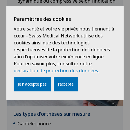
dynamique ou compressive selon l’indication
Préserver les structures anatomiques tout en
préservant la biomécanique de la main
Paramètres des cookies
Votre santé et votre vie privée nous tiennent à
cœur - Swiss Medical Network utilise des
cookies ainsi que des technologies
respectueuses de la protection des données
afin d'optimiser votre expérience en ligne.
Pour en savoir plus, consultez notre
déclaration de protection des données
.
Je n'accepte pas
J'accepte
Les types d'orthèses sur mesure
Gantelet pouce