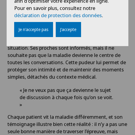
Continuer à avancer, malgré la maladie
afin d'optimiser votre expérience en ligne.
Pour en savoir plus, consultez notre
Face à la maladie, Philippe a choisi de rester actif
déclaration de protection des données
.
professionnellement, en adaptant son rythme. Un
choix personnel, qui l’aide à garder un équilibre.
Je n'accepte pas
J'accepte
Il a également choisi de rester discret sur sa
situation. Ses proches sont informés, mais il ne
souhaite pas que la maladie devienne le centre de
toutes les conversations. Cette pudeur lui permet de
protéger son intimité et de maintenir des moments
simples, détachés du contexte médical.
« Je ne veux pas que ça devienne le sujet
de discussion à chaque fois qu’on se voit.
»
Chaque patient vit la maladie différemment, et son
témoignage illustre bien cette réalité : il n’y a pas une
seule bonne manière de traverser l’épreuve, mais