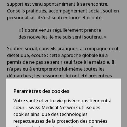
support est venu spontanément à sa rencontre.
Conseils pratiques, accompagnement social, soutien
personnalisé : il s’est senti entouré et écouté.
« Ils sont venus régulièrement prendre
des nouvelles. Je me suis senti soutenu. »
Soutien social, conseils pratiques, accompagnement
diététique, écoute : cette approche globale lui a
permis de ne pas se sentir seul face à la maladie. Il
n’a pas eu à entreprendre lui-même toutes les
démarches ; les ressources lui ont été présentées
naturellement.
Paramètres des cookies
Ce soutien complémentaire joue un rôle essentiel
Votre santé et votre vie privée nous tiennent à
dans la qualité de vie pendant les traitements, en
cœur - Swiss Medical Network utilise des
tenant compte non seulement de la maladie, mais
cookies ainsi que des technologies
aussi de la personne dans son ensemble.
respectueuses de la protection des données