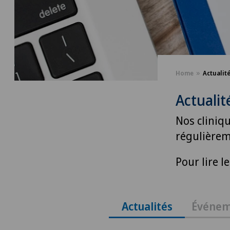
Home
Actualit
Actualit
Nos cliniq
régulièrem
Pour lire l
Actualités
Événem