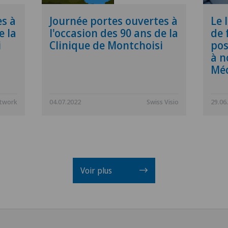
es à
Journée portes ouvertes à
Le 
e la
l'occasion des 90 ans de la
de 
i
Clinique de Montchoisi
pos
à n
Méd
etwork
04.07.2022
Swiss Visio
29.06
Voir plus