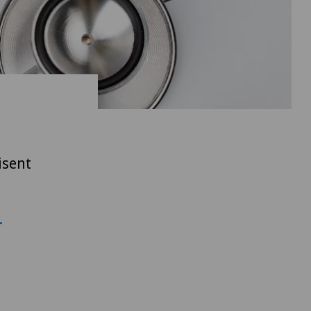
isent
.