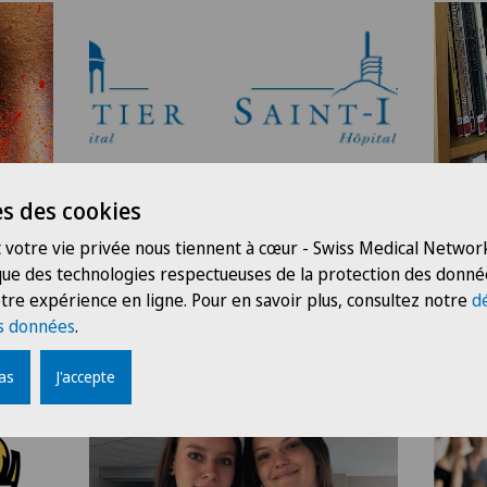
x
Nouvelle identité visuelle
Des
s des cookies
pour l'Hôpital de Moutier
à l
 votre vie privée nous tiennent à cœur - Swiss Medical Network
et l'Hôpital de Saint-Imier
 que des technologies respectueuses de la protection des donné
tre expérience en ligne. Pour en savoir plus, consultez notre
d
s données
.
 Visio
13.07.2022
Hôpital de Moutier
11.07
pas
J'accepte