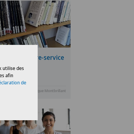
 livres en libre-service
a Clinique
 utilise des
es afin
éclaration de
.2022
Clinique Montbrillant