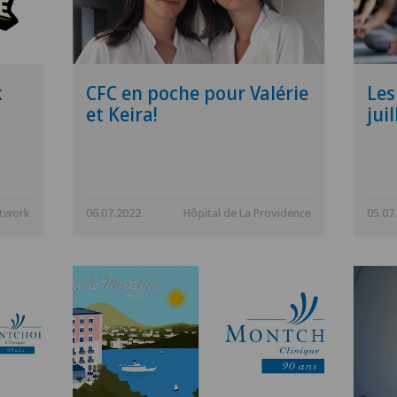
k
CFC en poche pour Valérie
Les
et Keira!
juil
etwork
06.07.2022
Hôpital de La Providence
05.07