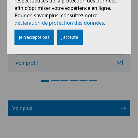
respectueuses de la protection des données
Medicentre Biel-Bienne
Dr méd. Samuel Frésard
afin d'optimiser votre expérience en ligne.
Pour en savoir plus, consultez notre
Spécialisation
déclaration de protection des données
.
Médecine interne générale
Je n'accepte pas
J'accepte
Voir profil
Voir plus