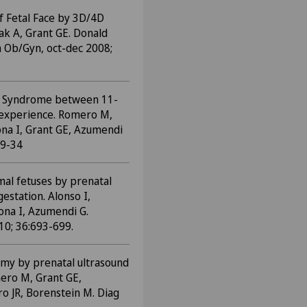
f Fetal Face by 3D/4D
ak A, Grant GE. Donald
n Ob/Gyn, oct-dec 2008;
n Syndrome between 11-
 experience. Romero M,
ona I, Grant GE, Azumendi
29-34
mal fetuses by prenatal
estation. Alonso I,
ona I, Azumendi G.
10; 36:693-699.
tomy by prenatal ultrasound
ro M, Grant GE,
o JR, Borenstein M. Diag