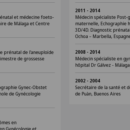
2011 - 2014
rénatal et médecine foeto-
Médecin spécialiste Post-
aire de Málaga et Centre
maternelle, Echographie h
3D/4D. Diagnostic prénatal 
Ochoa – Marbella, Espagn
2008 - 2014
e prénatal de l'aneuploïde
imestre de grossesse
Médecin spécialiste en gyn
hôpital Dr Gálvez - Málag
2002 - 2004
ographie Gynec-Obstet
Secrétaire de la santé et de
gnole de Gynécologie
de Puàn, Buenos Aires
lômes en
en Gynécologie et