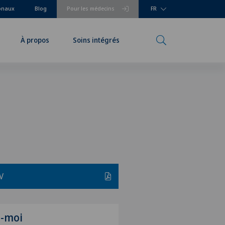
ionaux
Blog
Pour les médecins
FR
À propos
Soins intégrés
V
z-moi