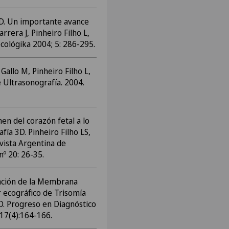
4D. Un importante avance
rrera J, Pinheiro Filho L,
ecológika 2004; 5: 286-295.
Gallo M, Pinheiro Filho L,
 Ultrasonografía. 2004.
en del corazón fetal a lo
ía 3D. Pinheiro Filho LS,
vista Argentina de
nº 20: 26-35.
mación de la Membrana
 ecográfico de Trisomía
 D. Progreso en Diagnóstico
 17(4):164-166.