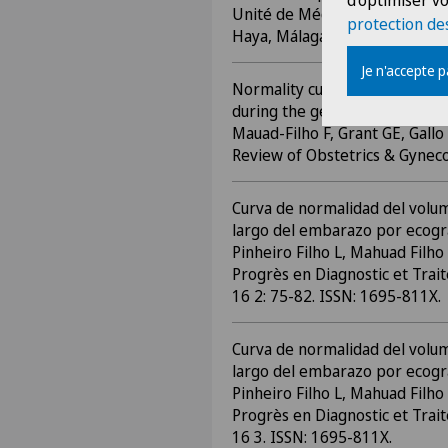
d'optimiser vo
Unité de Médecine Foetale Hôp
protection de
Haya, Málaga-Espagne.
Je n'accepte 
Normality curve of fetal cardi
during the gestation by 3D ult
Mauad-Filho F, Grant GE, Gallo
Review of Obstetrics & Gynecol
Curva de normalidad del volum
largo del embarazo por ecogra
Pinheiro Filho L, Mahuad Filho 
Progrès en Diagnostic et Trai
16 2: 75-82. ISSN: 1695-811X.
Curva de normalidad del volum
largo del embarazo por ecogra
Pinheiro Filho L, Mahuad Filho 
Progrès en Diagnostic et Trai
16 3. ISSN: 1695-811X.