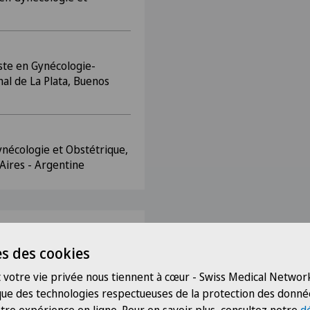
ste en Gynécologie-
al de La Plata, Buenos
nécologie et Obstétrique,
Aires - Argentine
s des cookies
l. Chapitre I du livre
 Obstetricia. Année 2004.
 votre vie privée nous tiennent à cœur - Swiss Medical Network
l Virgen de las Nieves,
 que des technologies respectueuses de la protection des donné
heiro Filho L., Grant GE.