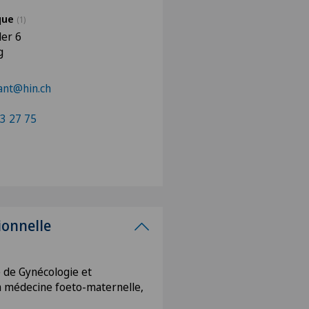
ique
(1)
ler 6
g
ant@hin.ch
3 27 75
ionnelle
e de Gynécologie et
en médecine foeto-maternelle,