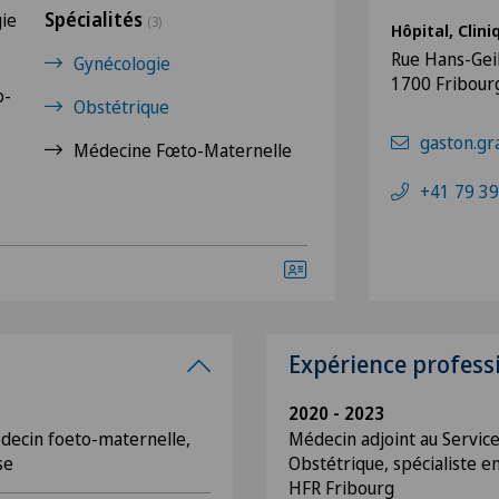
Spécialités
ie
(3)
Hôpital, Clin
Rue Hans-Gei
Gynécologie
1700 Fribour
o-
Obstétrique
gaston.gr
Médecine Fœto-Maternelle
+41 79 39
Expérience profess
2020 - 2023
decin foeto-maternelle,
Médecin adjoint au Servic
se
Obstétrique, spécialiste 
HFR Fribourg