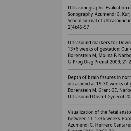
Ultrasonographic Evaluation o
Sonography. Azumendi G, Kurj
School Journal of Ultrasound i
2(4):45-57
Ultrasound markers for Dow
13+6 weeks of gestation: Our
Borenstein M, Molina F, Narb
G. Prog Diag Prenat 2009; 21:
Depth of brain fissures in nor
ultrasound at 19-30 weeks of g
Borenstein M, Grant GE, Narb
Ultrasound Obstet Gynecol 20
Visualization of the fetal ana
between 11-13+6 weeks. Rome
Azumendi G, Herrero Cantarer