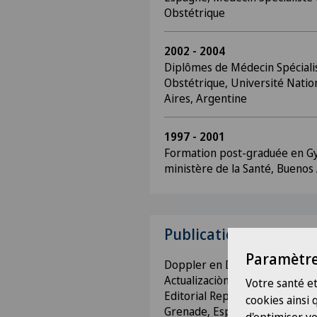
Obstétrique
2002 - 2004
Diplômes de Médecin Spéciali
Obstétrique, Université Nation
Aires, Argentine
1997 - 2001
Formation post-graduée en Gy
ministère de la Santé, Buenos 
Publications
Paramètre
Doppler en Diagnóstico Prenata
Actualizaciòn en Ginecologìa y
Votre santé et
Editorial Reprodogital. Hôpita
cookies ainsi
Grenade, Espagne. Gallo M., Pin