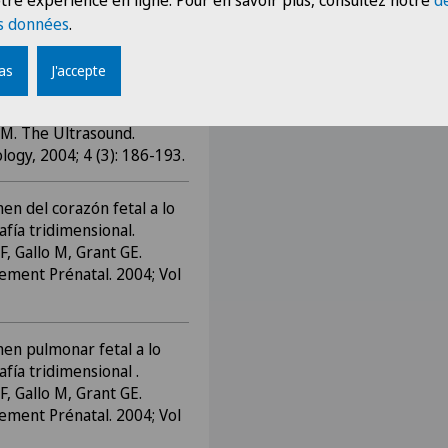
tre expérience en ligne. Pour en savoir plus, consultez notre
d
ital Universitaire Carlos
s données
.
pas
J'accepte
ac and fetal lung volume
rasound. Pinheiro-Filho LS,
 M. The Ultrasound.
ogy, 2004; 4 (3): 186-193.
en del corazón fetal a lo
fía tridimensional.
F, Gallo M, Grant GE.
tement Prénatal. 2004; Vol
en pulmonar fetal a lo
fía tridimensional .
F, Gallo M, Grant GE.
tement Prénatal. 2004; Vol