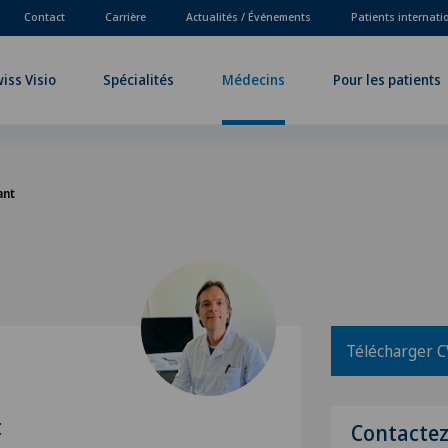
Contact
Carrière
Actualités / Événements
Patients internat
iss Visio
Spécialités
Médecins
Pour les patients
ant
Télécharger C
t
Contacte