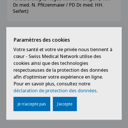
Dr. med. N. Pfitzenmaier / PD Dr. med. HH.
Seifert)
Paramètres des cookies
Affiliations
Votre santé et votre vie privée nous tiennent à
Schweizerische Gesellschaft für Urologie,
cœur - Swiss Medical Network utilise des
SGU
cookies ainsi que des technologies
respectueuses de la protection des données
Deutsche Gesellschaft für Urologie, DGU
afin d'optimiser votre expérience en ligne.
European Association of Urology, EAU
Pour en savoir plus, consultez notre
déclaration de protection des données
.
Ärztegesellschaft des Kantons Zürich, AGZ
Gesellschaft der Urologen des Kantons
Je n'accepte pas
J'accepte
Zürich