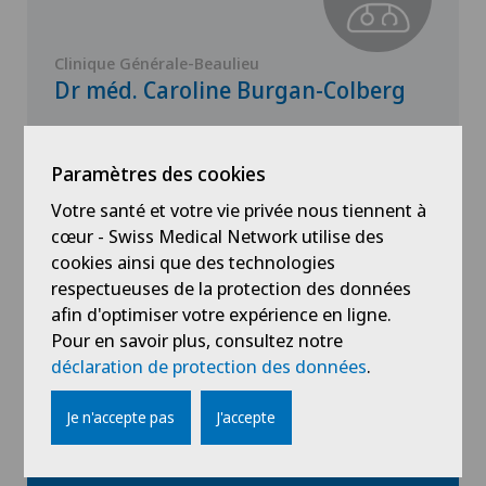
Clinique Générale-Beaulieu
Dr méd. Caroline Burgan-Colberg
Spécialisation
Médecine interne générale
Paramètres des cookies
Votre santé et votre vie privée nous tiennent à
cœur - Swiss Medical Network utilise des
cookies ainsi que des technologies
respectueuses de la protection des données
Voir profil
afin d'optimiser votre expérience en ligne.
Pour en savoir plus, consultez notre
déclaration de protection des données
.
Je n'accepte pas
J'accepte
Voir plus