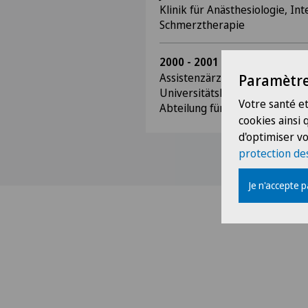
Klinik für Anästhesiologie, In
Schmerztherapie
2000 - 2001
Assistenzärztin
Paramètre
Universitätskliniken des Saar
Votre santé et
Abteilung für Anästhesie und 
cookies ainsi
d'optimiser vo
protection de
Je n'accepte 