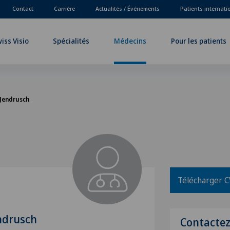
Contact
Carrière
Actualités / Événements
Patients internat
iss Visio
Spécialités
Médecins
Pour les patients
 Jendrusch
Télécharger C
ndrusch
Contacte