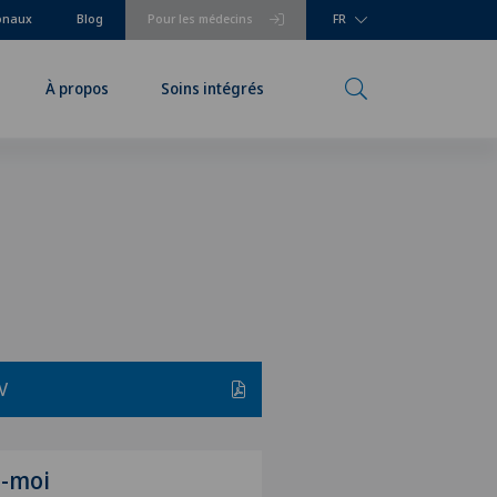
ionaux
Blog
Pour les médecins
FR
À propos
Soins intégrés
V
z-moi