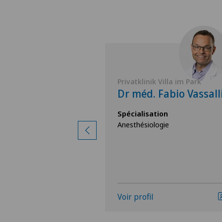
Villa im Park
Privatklinik Villa im Park
 Markus
Dr méd. Fabio Vassall
er
Spécialisation
Anesthésiologie
ion
gie
Voir profil