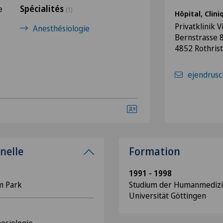
Spécialités
e
(1)
Hôpital, Clin
Privatklinik V
Anesthésiologie
Bernstrasse 
4852 Rothrist
ejendrusc
nelle
Formation
1991 - 1998
im Park
Studium der Humanmediz
Universität Göttingen