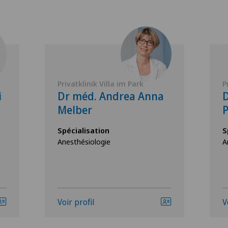
Privatklinik Villa im Park
P
i
Dr méd. Andrea Anna
D
Melber
P
Spécialisation
S
Anesthésiologie
A
Voir profil
V