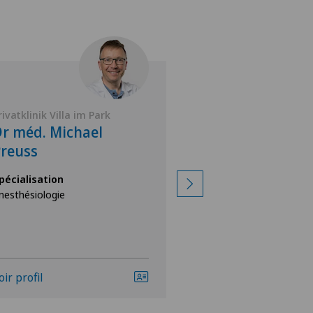
rivatklinik Villa im Park
Privatklinik Villa i
r méd. Michael
Dr méd. Kath
reuss
Schmidt
pécialisation
Spécialisation
nesthésiologie
Anesthésiologie
oir profil
Voir profil