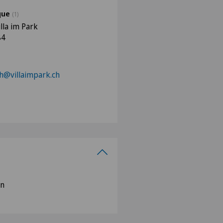
ique
(1)
illa im Park
84
h@villaimpark.ch
in