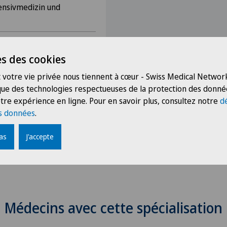
tensivmedizin und
s des cookies
landes
 votre vie privée nous tiennent à cœur - Swiss Medical Network
Intensivmedizin
 que des technologies respectueuses de la protection des donné
tre expérience en ligne. Pour en savoir plus, consultez notre
d
s données
.
pas
J'accepte
Médecins avec cette spécialisation