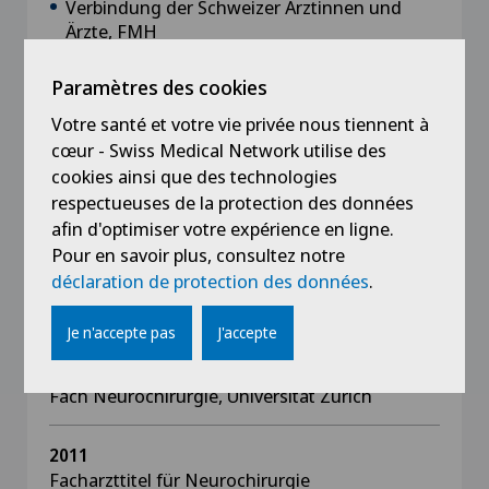
Verbindung der Schweizer Ärztinnen und
Ärzte, FMH
Ärztegesellschaft des Kantons Zürich, AGZ
Paramètres des cookies
Votre santé et votre vie privée nous tiennent à
cœur - Swiss Medical Network utilise des
cookies ainsi que des technologies
Formation
respectueuses de la protection des données
afin d'optimiser votre expérience en ligne.
2021
Pour en savoir plus, consultez notre
Interdisziplinärer Schwerpunkt
déclaration de protection des données
.
Wirbelsäulenchirurgie
Je n'accepte pas
J'accepte
2015
Habilitation, Erhalt der Venia Legendi für das
Fach Neurochirurgie, Universität Zürich
2011
Facharzttitel für Neurochirurgie