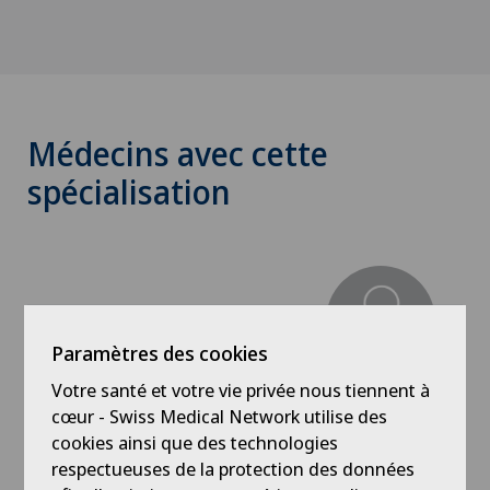
Médecins avec cette
spécialisation
Paramètres des cookies
Votre santé et votre vie privée nous tiennent à
Hôpital de La Providence
Dr méd. Jean-Damien Nicodème
cœur - Swiss Medical Network utilise des
cookies ainsi que des technologies
Spécialisation
respectueuses de la protection des données
Chirurgie du pied/de la cheville,