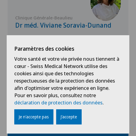
Clinique Générale-Beaulieu
Dr méd. Viviane Soravia-Dunand
Spécialisation
Médecine interne générale,
Paramètres des cookies
Infectiologie
Votre santé et votre vie privée nous tiennent à
cœur - Swiss Medical Network utilise des
cookies ainsi que des technologies
respectueuses de la protection des données
Voir profil
afin d'optimiser votre expérience en ligne.
Pour en savoir plus, consultez notre
déclaration de protection des données
.
Je n'accepte pas
J'accepte
Voir plus