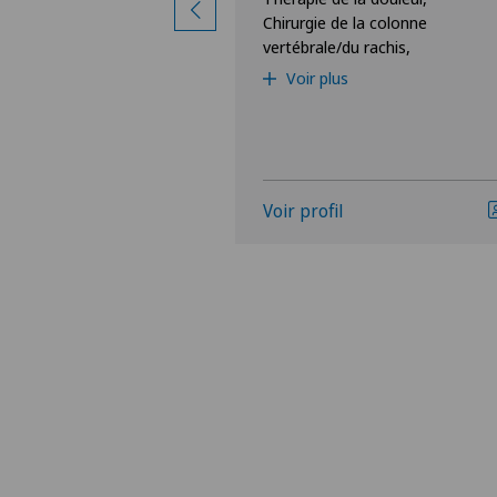
 rachis,
Chirurgie de la colonne
e thoracique,
vertébrale/du rachis,
Voir plus
Voir profil