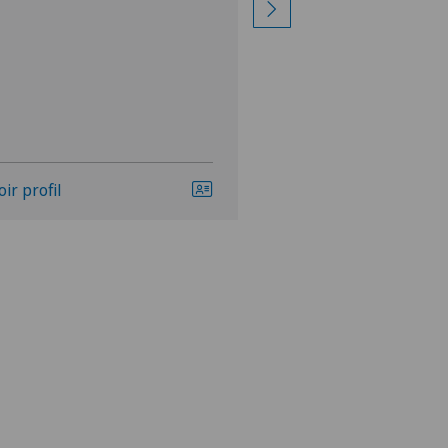
vertébrale/du rachis,
Hernie discale thora
Voir plus
oir profil
Voir profil