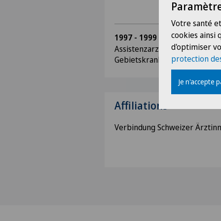
Paramètre
Votre santé et
cookies ainsi
1997 - 1999
d'optimiser vo
Assistenzarzt, Neurochirurgis
protection de
Gebietskrankenhaus Kostanai
Je n'accepte 
Affiliations
Verbindung Schweizer Ärztin