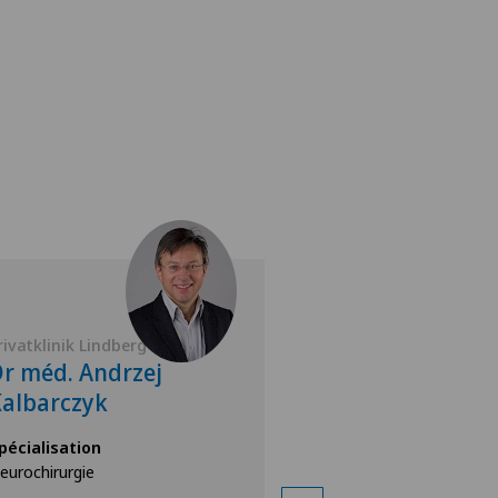
rivatklinik Lindberg
Privatklinik Belair
r méd. Andrzej
Dr méd. Chris
albarczyk
Schneider
pécialisation
Spécialisation
eurochirurgie
Neurochirurgie,
Chirurgie de la colo