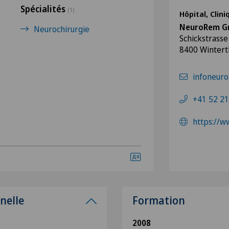
Spécialités
(1)
Hôpital, Clin
NeuroRem G
Neurochirurgie
Schickstrasse
8400 Wintert
infoneur
+41 52 21
https://
nelle
Formation
2008