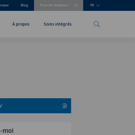
ionaux
Blog
Pour les médecins
FR
À propos
Soins intégrés
V
z-moi