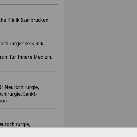
che Klinik Saarbrücken
chirurgische Klinik,
rum für Innere Medizin,
ür Neurochirurgie,
chirurgie, Sankt-
ion
eurochirurgie,
, Sankt-Petersburg