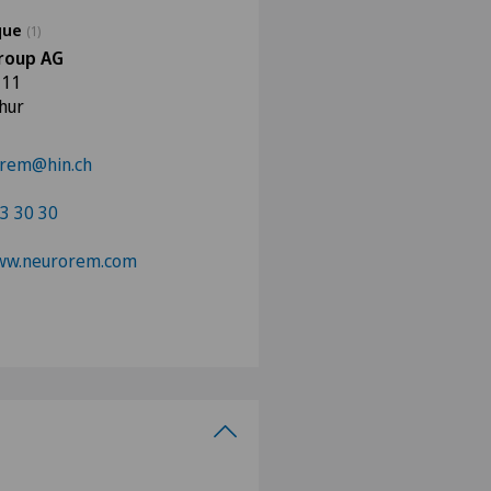
ique
(1)
roup AG
 11
hur
orem@hin.ch
3 30 30
www.neurorem.com