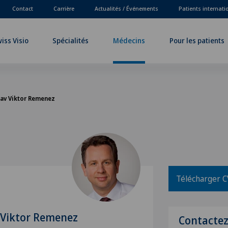
Contact
Carrière
Actualités / Événements
Patients internat
iss Visio
Spécialités
Médecins
Pour les patients
lav Viktor Remenez
Télécharger C
 Viktor Remenez
Contacte