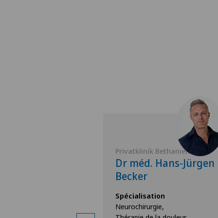
Belair
Privatklinik Bethanien
Christian
Dr méd. Hans-Jürgen
r
Becker
ion
Spécialisation
e,
Neurochirurgie,
la colonne
Thérapie de la douleur,