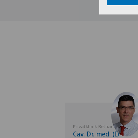
 Lindberg
Privatklinik Bethanien
Andrzej
Cav. Dr. med. (I)