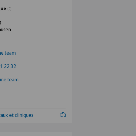
ique
(2)
0
ausen
ne.team
1 22 32
pine.team
aux et cliniques