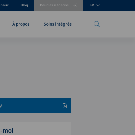
ionaux
Blog
Pour les médecins
FR
À propos
Soins intégrés
V
z-moi