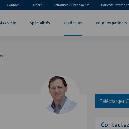
Contact
Carrière
Actualités / Événements
Patients internat
iss Visio
Spécialités
Médecins
Pour les patients
st
Télécharger C
Contacte