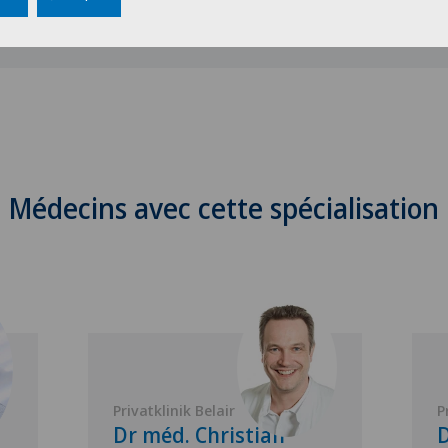
Médecins avec cette spécialisation
Privatklinik Belair
P
Dr méd. Christian
D