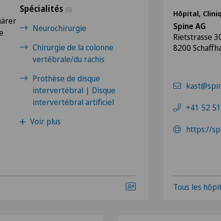
Spécialités
(6)
Hôpital, Clin
närer
Spine AG
Neurochirurgie
e
Rietstrasse 3
Chirurgie de la colonne
8200 Schaffh
vertébrale/du rachis
Prothèse de disque
kast@spi
intervertébral | Disque
intervertébral artificiel
+41 52 51
Voir plus
https://s
Tous les hôpit