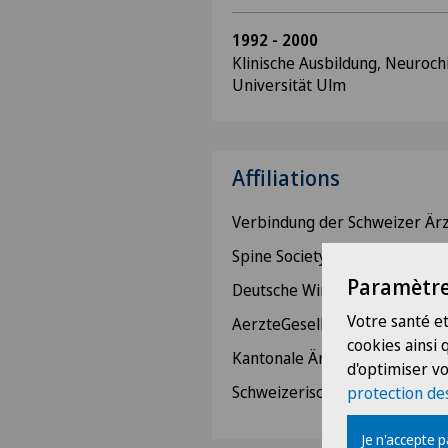
1992 - 2000
Klinische Ausbildung, Neurochi
Universität Ulm
Affiliations
Verbindung der Schweizer Är
Spine Society of Europe, SSE
Paramètre
Deutsche Wirbelsäulengesells
Votre santé et
AerzteGesellschaft des Kanton
cookies ainsi
Kantonale Ärztegesellschaft 
d'optimiser vo
Schweizerische Gesellschaft f
protection de
Je n'accepte 