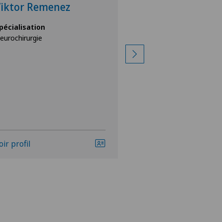
iktor Remenez
Spécialisation
Chirurgie de la colo
pécialisation
vertébrale/du rachis,
eurochirurgie
Chirurgie orthopédi
oir profil
Voir profil