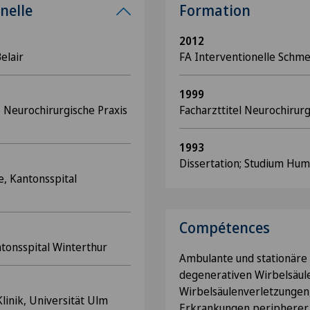
nelle
Formation
2012
Belair
FA Interventionelle Schm
1999
, Neurochirurgische Praxis
Facharzttitel Neurochirurg
1993
Dissertation; Studium Hum
e, Kantonsspital
Compétences
tonsspital Winterthur
Ambulante und stationäre
degenerativen Wirbelsäu
Wirbelsäulenverletzungen
linik, Universität Ulm
Erkrankungen peripherer