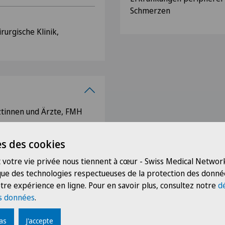
Schmerzen
rurgische Klinik,
ztinnen und Ärzte, FMH
s des cookies
chaft, DWG
 votre vie privée nous tiennent à cœur - Swiss Medical Network
s Zürich, AGZ
 que des technologies respectueuses de la protection des donné
Schaffhausen
tre expérience en ligne. Pour en savoir plus, consultez notre
d
ür Neurochirurgie, SGN
s données
.
pas
J'accepte