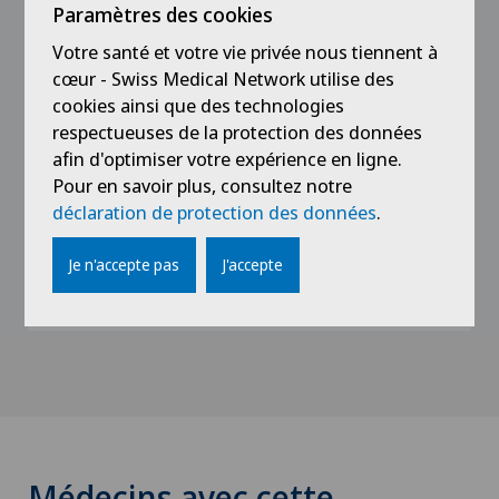
Paramètres des cookies
Assistenzärztin Innere Medizin
Votre santé et votre vie privée nous tiennent à
cœur - Swiss Medical Network utilise des
2010 - 2011
cookies ainsi que des technologies
Spital Interlaken
respectueuses de la protection des données
Assistenzärztin Chirurgie und Orthopädie
afin d'optimiser votre expérience en ligne.
Pour en savoir plus, consultez notre
déclaration de protection des données
.
2010
Salemspital Bern
Je n'accepte pas
J'accepte
Assistenzärztin Interdisziplinärer Notfall
Médecins avec cette