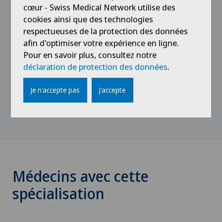
cœur - Swiss Medical Network utilise des
Dottorato in Medicina, Università di Zurigo
cookies ainsi que des technologies
respectueuses de la protection des données
1987 - 1991
afin d'optimiser votre expérience en ligne.
Laurea in Medicina, Università di Losanna
Pour en savoir plus, consultez notre
déclaration de protection des données
.
1984 - 1987
Studi di Medicina, Univesità di Zurigo
Je n'accepte pas
J'accepte
Médecins avec cette
spécialisation