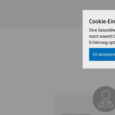
Cookie-Ei
Ihre Gesundhe
nutzt sowohl 
Erfahrung opt
Ich akzeptiere
'Anna
Clinica Sant'Anna