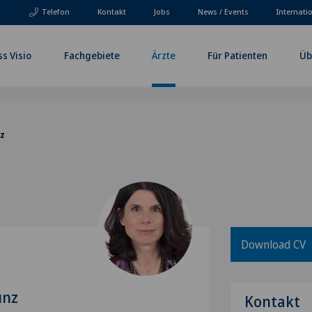
Telefon
Kontakt
Jobs
News / Events
Internati
ss Visio
Fachgebiete
Ärzte
Für Patienten
Üb
nz
Download CV
unz
Kontakt