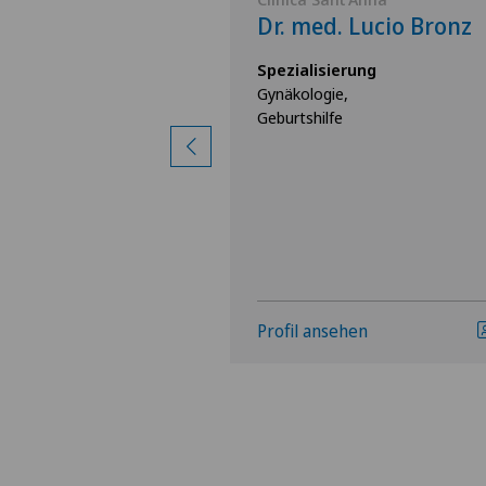
Filippos
Dr. med. Lucio Bronz
os
Spezialisierung
Gynäkologie,
rung
Geburtshilfe
ie,
igen
hen
Profil ansehen