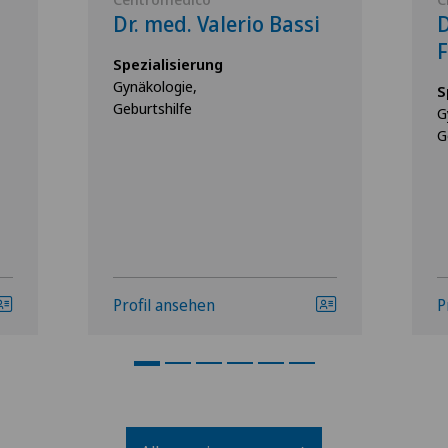
Dr. med. Valerio Bassi
D
F
Spezialisierung
Gynäkologie,
S
Geburtshilfe
G
G
Profil ansehen
P