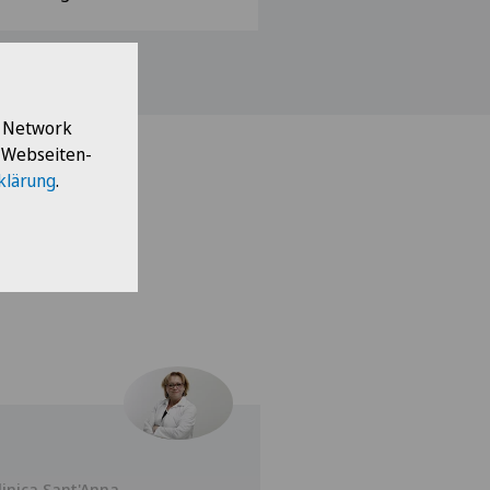
l Network
e Webseiten-
klärung
.
linica Sant'Anna
Clinica Sant'Anna