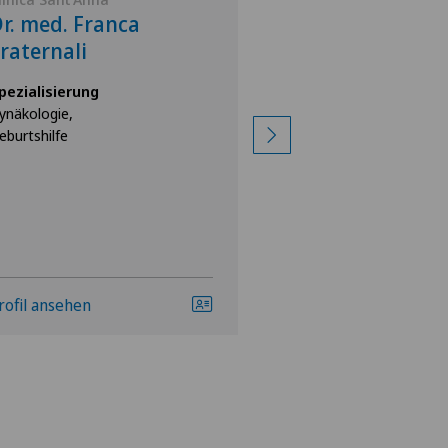
r. med. Franca
Dr. med. Tom
raternali
Tangorra
pezialisierung
Spezialisierung
ynäkologie,
Gynäkologie,
eburtshilfe
Geburtshilfe
rofil ansehen
Profil ansehen