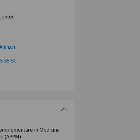
Center
hin.ch
5 55 50
Complementare in Medicina
ale (APPM)