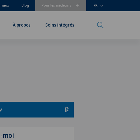
ionaux
Blog
Pour les médecins
FR
À propos
Soins intégrés
V
z-moi