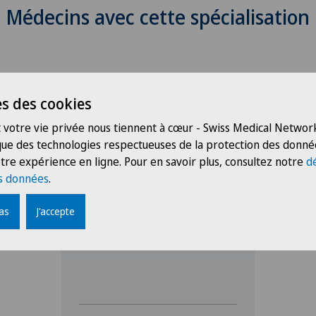
Médecins avec cette spécialisation
s des cookies
 votre vie privée nous tiennent à cœur - Swiss Medical Network
 que des technologies respectueuses de la protection des donné
Clinique Générale-Beaulieu
tre expérience en ligne. Pour en savoir plus, consultez notre
d
Dr méd. Christophe
s données
.
Deluze
pas
J'accepte
Spécialisation
Allergologie et immunologie