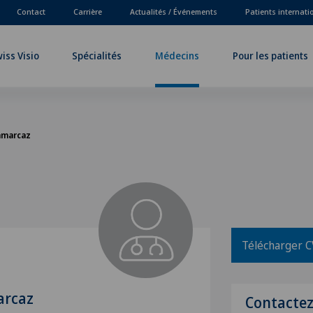
Contact
Carrière
Actualités / Événements
Patients internat
iss Visio
Spécialités
Médecins
Pour les patients
ramarcaz
Télécharger C
arcaz
Contacte