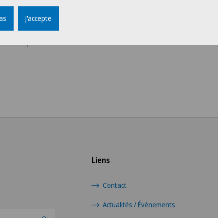
pas
J'accepte
Groupe professionnel
Choi
Administration
Swis
Direction
Ärz
Logistique
Ärzt
Médecin
Ärzt
Médecin independant
Ärzt
Liens
Médical
Ärzt
Contact
Service aux Patients
Actualités / Événements
Cent
Eaux