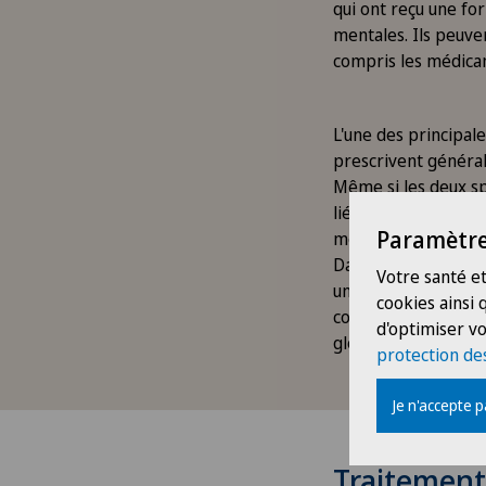
qui ont reçu une for
mentales. Ils peuve
compris les médica
L'une des principale
prescrivent général
Même si les deux sp
liée à la médecine e
Paramètre
médicales.
Dans l'ensemble, la
Votre santé et
un rôle crucial dans
cookies ainsi
collaborent souvent
d'optimiser vo
globale des person
protection de
Je n'accepte 
Traitement