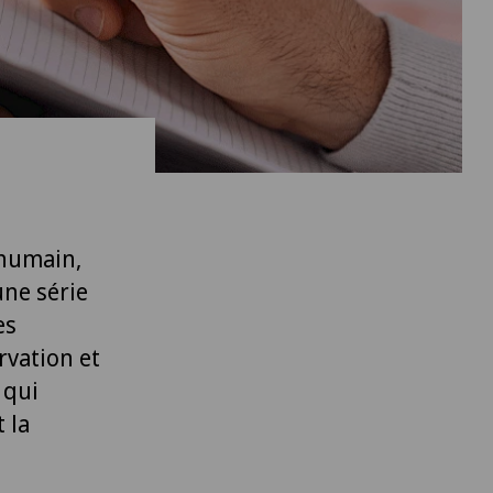
 humain,
une série
es
rvation et
 qui
 la