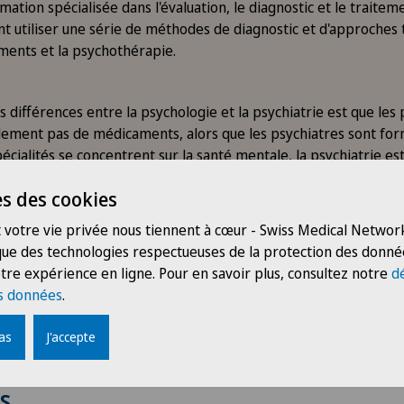
mation spécialisée dans l'évaluation, le diagnostic et le traite
nt utiliser une série de méthodes de diagnostic et d'approches 
ments et la psychothérapie.
s différences entre la psychologie et la psychiatrie est que le
ement pas de médicaments, alors que les psychiatres sont for
écialités se concentrent sur la santé mentale, la psychiatrie es
t met davantage l'accent sur l'utilisation de médicaments et d'a
s des cookies
 psychologie et la psychiatrie sont toutes deux des domaines im
 votre vie privée nous tiennent à cœur - Swiss Medical Network
 l'obtention et le maintien d'une bonne santé mentale. Les deux 
 que des technologies respectueuses de la protection des donné
, les psychologues et les psychiatres assurant ensemble une p
tre expérience en ligne. Pour en savoir plus, consultez notre
d
nes souffrant de problèmes de santé mentale.
s données
.
pas
J'accepte
s