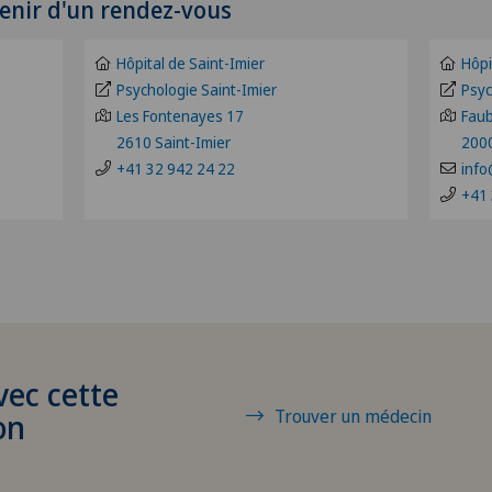
enir d'un rendez-vous
Clinique de Genolier
ZH
Hôpital de Saint-Imier
Hôpi
Clinique de Montchoisi
BE
Psychologie Saint-Imier
Psyc
Les Fontenayes 17
Faub
2610 Saint-Imier
2000
Clinique de Valère
BS
+41 32 942 24 22
info
+41 
Clinique Générale Ste-Anne
FR
Clinique Générale-Beaulieu
GE
Clinique Montbrillant
TI
Clinique Valmont
VS
vec cette
Trouver un médecin
on
Hôpital de La Providence
JU