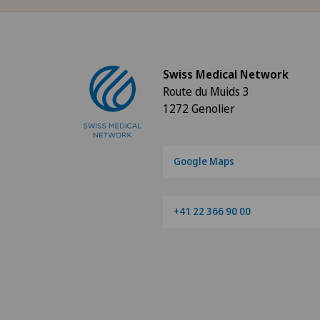
Angiologie
Appareillage médical
personnalisé
Swiss Medical Network
Route du Muids 3
Arthroscopie de l'épaule
1272 Genolier
Arthroscopie genou
Google Maps
Arthrose
+41 22 366 90 00
Arthrose de la cheville
Arthrose de la hanche
Arthrose de l’épaule