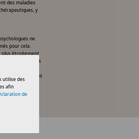
ment des maladies
thérapeutiques, y
s psychologues ne
més pour cela.
t plus étroitement
utres interventions
portants qui jouent
 utilise des
disciplines
es afin
rise en charge
éclaration de