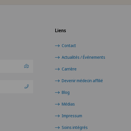
Hôpital de Moutier
VD
Hôpital de Saint-Imier
NE
Liens
Patients internationaux
Contact
Privatklinik Siloah
Actualités / Événements
Schmerzklinik Basel
Carrière
Devenir médecin affilié
Blog
Médias
Impressum
Soins intégrés