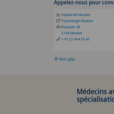
Appelez-nous pour conv
Acromioplastie
Hôpital de Moutier
Activité physique adaptée
Psychologie Moutier
Beausite 49
2740 Moutier
Acupuncture
+ 41 32 494 39 43
Allergologie et immunologie
Voir plus
Alter G
Andrologie
Anesthésiologie
Médecins a
spécialisati
Angiographie