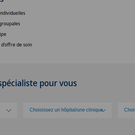
ndividuelles
groupales
ipe
 d'offre de soin
pécialiste pour vous
Choisissez un hôpital/une clinique
Choi
Choisissez un hôpital/une clinique
Cho