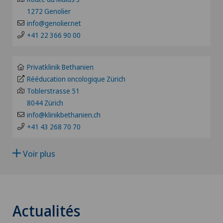
Angiologie
Hôpital de La Providence
1272 Genolier
VS
info@genolier.net
Appareillage médical personnalisé
Hôpital de Moutier
+41 22 366 90 00
JU
Arthroscopie de l'épaule
Hôpital de Saint-Imier
Privatklinik Bethanien
VD
Rééducation oncologique Zürich
Arthroscopie genou
Patients internationaux
Toblerstrasse 51
NE
8044 Zürich
Arthrose
info@klinikbethanien.ch
Privatklinik Siloah
+41 43 268 70 70
Arthrose de la cheville
Schmerzklinik Basel
Voir plus
Arthrose de la hanche
Arthrose de l’épaule
Actualités
Arthrose du genou