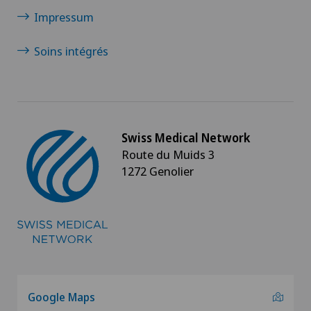
endocrinienne)
Impressum
Chirurgie de l’épaule
Soins intégrés
Chirurgie de l’intestin grêle
Chirurgie des paupières
Swiss Medical Network
Route du Muids 3
Chirurgie du côlon
1272 Genolier
Chirurgie du coude
Chirurgie du genou
Chirurgie du pancréas
Google Maps
Chirurgie du pied/de la cheville