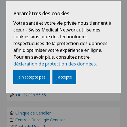
Acromioplastie
Choisissez un hôpital/une clinique
Paramètres des cookies
Choisir un canton
Activité physique adaptée
Votre santé et votre vie privée nous tiennent à
Clinique de Genolier
Choisir un canton
cœur - Swiss Medical Network utilise des
Acupuncture
cookies ainsi que des technologies
Appelez-nous pour convenir d'un rendez-vous
Clinique de Montchoisi
respectueuses de la protection des données
ZH
afin d'optimiser votre expérience en ligne.
Allergologie et immunologie
Clinique Générale-Beaulieu
Clinique de Valère
Pour en savoir plus, consultez notre
BE
Centre de soins de support (réadaptation oncologique) G
déclaration de protection des données
.
Alter G
enève
Clinique Générale Ste-Anne
Chemin de Beau-Soleil 20
BS
Je n'accepte pas
J'accepte
Andrologie
1206 Genève
Clinique Générale-Beaulieu
info@beaulieu.ch
FR
+41 22 839 55 55
Anesthésiologie
Clinique Montbrillant
GE
Angiographie
Clinique de Genolier
Clinique Valmont
Centre d'Oncologie Genolier
TI
Route du Muids 3