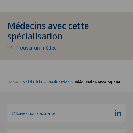
Cancer pelvien
Cardiologie
Médecins avec cette
spécialisation
Cardiologie interventionnelle
Trouver un médecin
Cataracte
Check-up
Home
Spécialités
Rééducation
Rééducation oncologique
Check-up pour femmes
Check-up pour les entreprises
@Suivez notre actualité
Check-up pour les sportifs