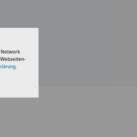
l Network
e Webseiten-
klärung
.