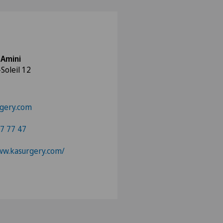
 Amini
Soleil 12
gery.com
7 77 47
ww.kasurgery.com/