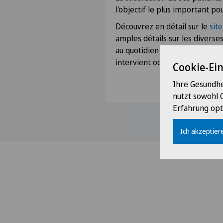
l'objectif le plus important po
Découvrez en détail sur le
sit
amples détails sur les diverses
au quotidien à la Clinique Géné
intervient occasionnellement à 
Cookie-Ei
Ihre Gesundhe
nutzt sowohl 
Erfahrung opt
Ich akzeptiere