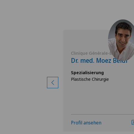
nérale-Beaulieu
Clinique Générale-Beaulieu
 Badwi Elias
Dr. med. Moez Beldi
rung
Spezialisierung
irurgie
Plastische Chirurgie
hen
Profil ansehen