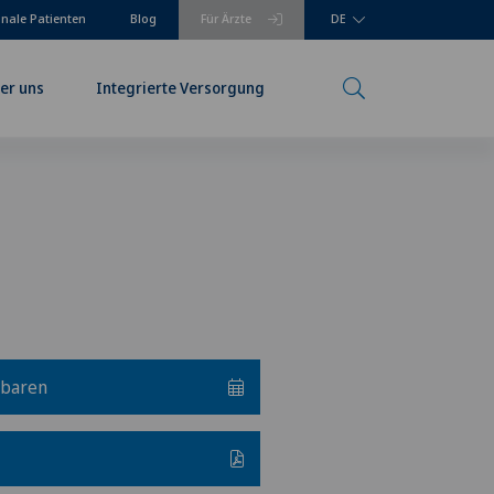
onale Patienten
Blog
Für Ärzte
DE
er uns
Integrierte Versorgung
nbaren