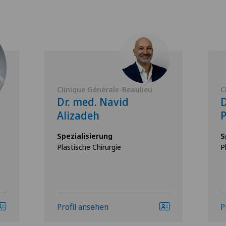
Clinique Générale-Beaulieu
C
Dr. med. Navid
D
Alizadeh
P
Spezialisierung
S
Plastische Chirurgie
P
Profil ansehen
P