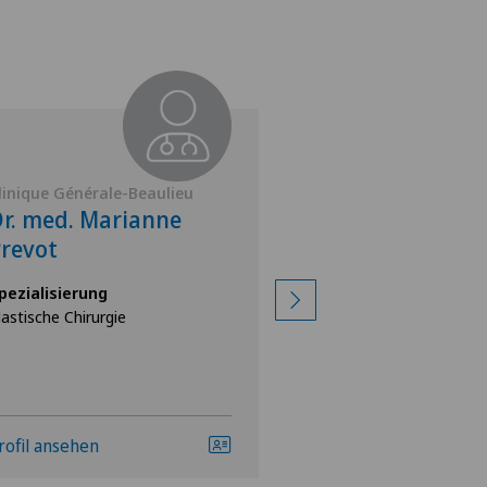
linique Générale-Beaulieu
Clinique Générale-
r. med. Marianne
Dr. med. Dani
revot
Meunier
pezialisierung
Spezialisierung
lastische Chirurgie
Plastische Chirurgie
rofil ansehen
Profil ansehen