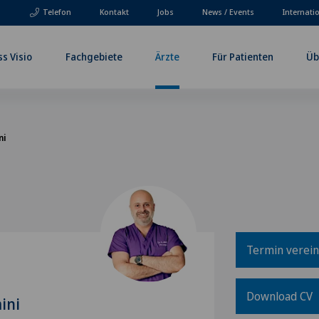
Telefon
Kontakt
Jobs
News / Events
Internati
ss Visio
Fachgebiete
Ärzte
Für Patienten
Üb
ni
Termin verei
Download CV
ini