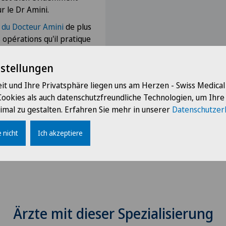
ur le Dr Amini.
e du Docteur Amini
de plus
 opérations qu'il pratique
rale Beaulieu à Genève. Il
la Clinique de Genolier.
nstellungen
it und Ihre Privatsphäre liegen uns am Herzen - Swiss Medica
Cookies als auch datenschutzfreundliche Technologien, um Ihr
imal zu gestalten. Erfahren Sie mehr in unserer
Datenschutzer
 nicht
Ich akzeptiere
Ärzte mit dieser Spezialisierung