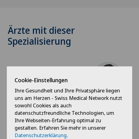
Ärzte mit dieser
Spezialisierung
Cookie-Einstellungen
Ihre Gesundheit und Ihre Privatsphäre liegen
Clinique Générale Ste-Anne
uns am Herzen - Swiss Medical Network nutzt
Dr. med. Laurent Smeets
sowohl Cookies als auch
datenschutzfreundliche Technologien, um
Spezialisierung
Ihre Webseiten-Erfahrung optimal zu
Plastische Chirurgie
gestalten. Erfahren Sie mehr in unserer
Datenschutzerklärung
.