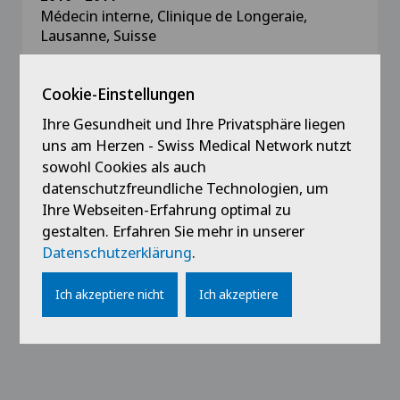
Médecin interne, Clinique de Longeraie,
Lausanne, Suisse
2009 - 2010
Cookie-Einstellungen
Médecin interne, Hôpital du Chablais, Monthey,
Suisse
Ihre Gesundheit und Ihre Privatsphäre liegen
uns am Herzen - Swiss Medical Network nutzt
sowohl Cookies als auch
datenschutzfreundliche Technologien, um
Ihre Webseiten-Erfahrung optimal zu
Media
gestalten. Erfahren Sie mehr in unserer
Datenschutzerklärung
.
Presse
Septembre 2022, Salle d'attente :
"Qu'est-ce
Ich akzeptiere nicht
Ich akzeptiere
qu'un examen neurologique ?"