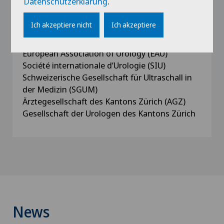
Datenschutzerklärung
.
Mitgliedschaften
Ich akzeptiere nicht
Ich akzeptiere
Foederatio Medicorum Helveticorum (FMH)
Schweizerische Gesellschaft für Urologie (SGU)
European Association of Urology (EAU)
Société internationale d’Urologie (SIU)
Schweizerische Gesellschaft für Ultraschall in
der Medizin (SGUM)
Ärztegesellschaft des Kantons Zürich (AGZ)
Gesellschaft der Urologen des Kantons Zürich
News