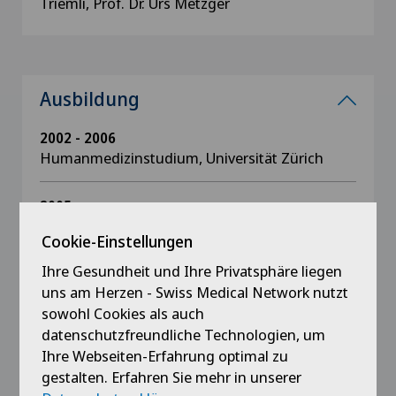
Triemli, Prof. Dr. Urs Metzger
Ausbildung
2002 - 2006
Humanmedizinstudium, Universität Zürich
2005
Elective on the Solomon Islands, Gizo Hospital
Cookie-Einstellungen
Ihre Gesundheit und Ihre Privatsphäre liegen
1999 - 2002
uns am Herzen - Swiss Medical Network nutzt
Vorklinik Humanmedizinstudium, Universität
Freiburg
sowohl Cookies als auch
datenschutzfreundliche Technologien, um
Ihre Webseiten-Erfahrung optimal zu
gestalten. Erfahren Sie mehr in unserer