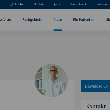
Telefon
Kontakt
Jobs
News / Events
Internati
ss Visio
Fachgebiete
Ärzte
Für Patienten
Üb
Download CV
Kontakt