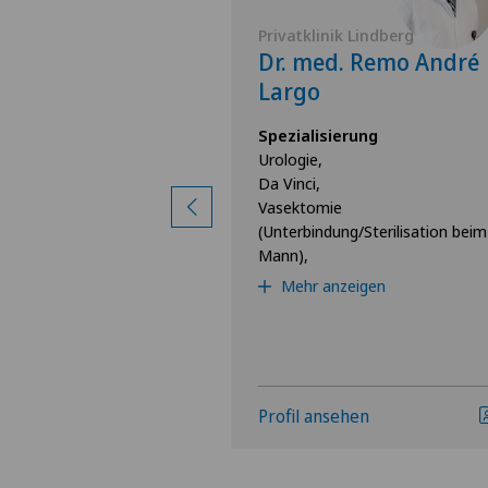
 Lindberg
Privatklinik Lindberg
 Urs
Dr. med. Remo André
nn
Largo
rung
Spezialisierung
Urologie,
Da Vinci,
Vasektomie
(Unterbindung/Sterilisation beim
Mann),
Mehr anzeigen
hen
Profil ansehen