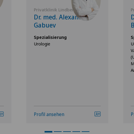
Privatklinik Lindberg
P
Dr. med. Alexander
D
Gabuev
Spezialisierung
S
Urologie
U
V
(
M
A
Profil ansehen
P