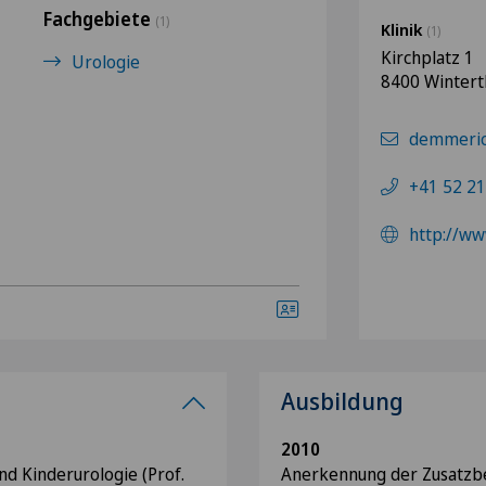
Fachgebiete
(1)
Klinik
(1)
Kirchplatz 1
Urologie
8400 Wintert
demmeric
+41 52 21
http://www
Ausbildung
2010
nd Kinderurologie (Prof.
Anerkennung der Zusatzb