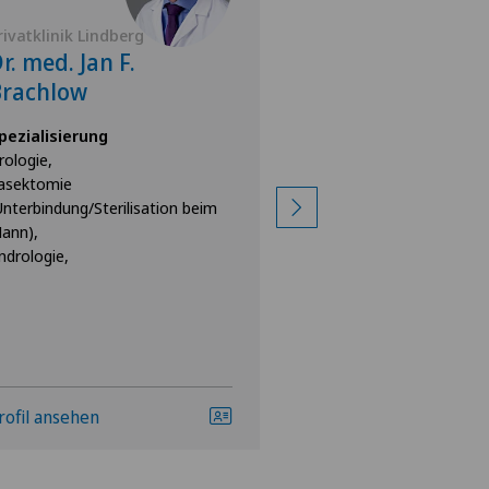
rivatklinik Lindberg
Privatklinik Lindbe
r. med. Jan F.
Dr. med. Anja
Brachlow
Spezialisierung
Urologie
pezialisierung
rologie,
asektomie
Unterbindung/Sterilisation beim
ann),
ndrologie,
rofil ansehen
Profil ansehen