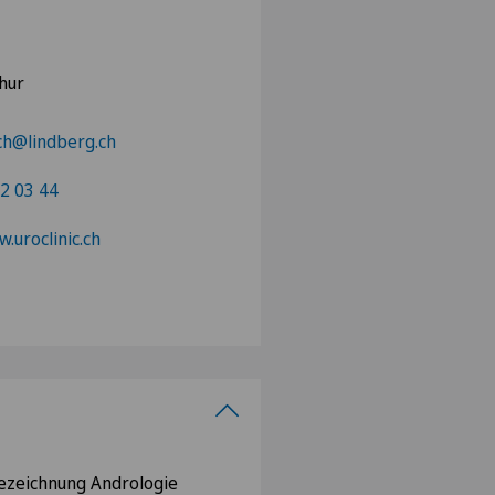
hur
h@lindberg.ch
2 03 44
.uroclinic.ch
ezeichnung Andrologie