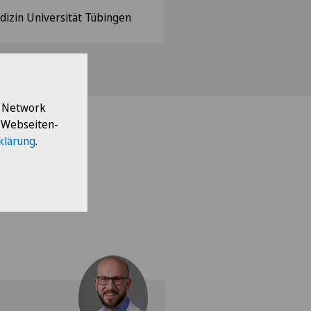
zin Universität Tübingen
l Network
e Webseiten-
klärung
.