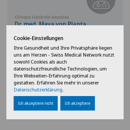
Clinique Générale-Beaulieu
Dr. med. Maya von Planta
Spezialisierung
Cookie-Einstellungen
Pädiatrie
Ihre Gesundheit und Ihre Privatsphäre liegen
uns am Herzen - Swiss Medical Network nutzt
sowohl Cookies als auch
datenschutzfreundliche Technologien, um
Profil ansehen
Ihre Webseiten-Erfahrung optimal zu
gestalten. Erfahren Sie mehr in unserer
Datenschutzerklärung
.
Ich akzeptiere nicht
Ich akzeptiere
Alle anzeigen